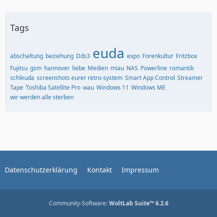
Tags
euda
abschaltung
beziehung
Dds3
expo
Forenkultur
Fritzbox
Fujitsu
gsm
hannover
liebe
Medien
miau
NAS
Powerline
romantik
schleuda
screenshots eurer retro-system
Smart App Control
Streamer
Tape
Toshiba Satellite Pro
wau
Windows 11
Windows ME
wir werden alle sterben
Datenschutzerklärung
Kontakt
Impressum
Community-Software:
WoltLab Suite™ 6.2.6