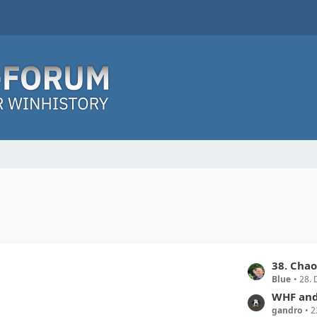
L
38. Cha
Blue
28.
e
t
WHF and 
gandro
2
z