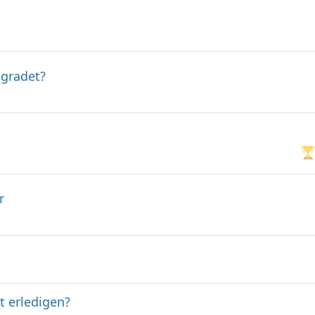
pgradet?
r
t erledigen?