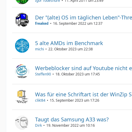
Igor Todeshure
11. April 2011 um 23:49
Der "(alte) OS im täglichen Leben"-Thr
freaked
16. September 2022 um 12:37
5 alte AMDs im Benchmark
michi
22. Oktober 2023 um 22:38
Werbeblocker sind auf Youtube nicht e
Steffen90
18. Oktober 2023 um 17:45
Was für eine Schriftart ist der WinZip S
clik!84
15. September 2023 um 17:26
Taugt das Samsung A33 was?
Dirk
19. November 2022 um 10:16