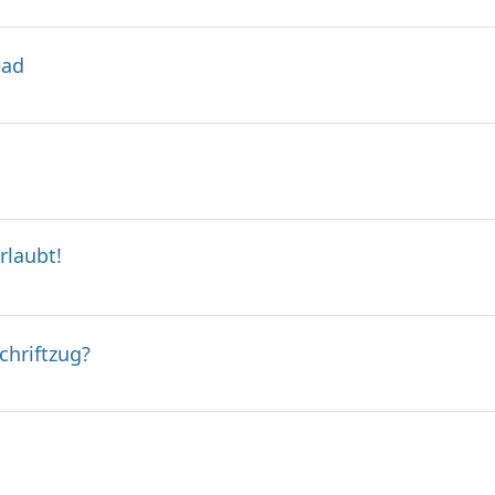
ead
rlaubt!
chriftzug?