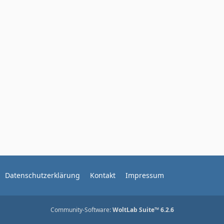
g
i
e
t
r
ä
g
e
Datenschutzerklärung
Kontakt
Impressum
Community-Software:
WoltLab Suite™ 6.2.6