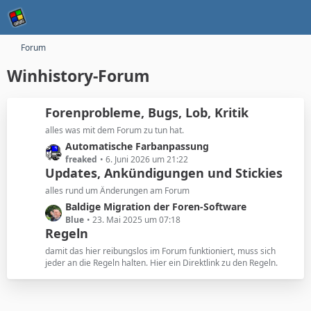
Forum
Winhistory-Forum
Forenprobleme, Bugs, Lob, Kritik
alles was mit dem Forum zu tun hat.
L
Automatische Farbanpassung
e
freaked
6. Juni 2026 um 21:22
Updates, Ankündigungen und Stickies
t
z
alles rund um Änderungen am Forum
t
L
Baldige Migration der Foren-Software
e
e
Blue
23. Mai 2025 um 07:18
B
Regeln
t
e
z
damit das hier reibungslos im Forum funktioniert, muss sich
i
t
jeder an die Regeln halten. Hier ein Direktlink zu den Regeln.
t
e
r
B
ä
e