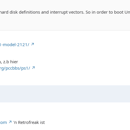
hard disk definitions and interrupt vectors. So in order to boot
s1-model-2121/
, z.b hier
org/pccbbs/ps1/
com
'n Retrofreak ist