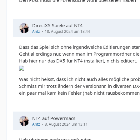
Den Post muss die Forensuche wohl übersehen haben
DirectX5 Spiele auf NT4
Antz
18. August 2024 um 18:44
Dass das Spiel sich ohne irgendwelche Editierungen start
Geht allerdings nur, wenn man im Programmordner die Is
Hab hier nur das DX5 für NT4 installiert, nichts editiert.
Was nicht heisst, dass ich nicht auch alles mögliche pro
Schmiss mir trotz ändern der Versionsnr. in diversen D
ein paar mal kam kein Fehler (hab nicht rausbekommen w
NT4 auf Powermacs
Antz
8. August 2024 um 13:11
Hab übrigens noch was gefunden,