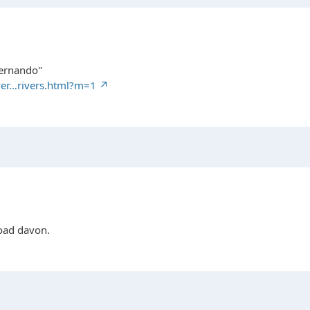
Fernando"
ver…rivers.html?m=1
load davon.