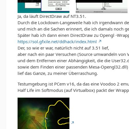
Ja, da läuft DirectDraw auf NT3.51.
Durch die Lockdown-Langeweile hab ich irgendwann den
und mich an die Sachen erinnert, die ich damals noch g
Später hab ich dann einen DirectDraw zu Opengl -Wrap
https://sol.gfxile.net/ddhack/index.html
Der, so wie er war, natürlich nicht auf 3.51 lief,
aber nach ein paar Versuchen (Source umwandeln von 
und dem Entfernen einer Abhängigkeit, die die User32.dl
sowie dem Finden einer passenden Mesa-Opengl32.dll)
lief das Ganze, zu meiner Überraschung.
Testumgebung ist PCem v16, da das eine Voodoo 2 emu
Half Life im Softmodus (auf Virtualbox) packt der Wrapp