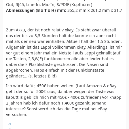
Out, RJ45, Line-In, Mic-In, S/PDIF (Kopfhörer)
Abmessungen (B x T x H) mm:
355,2 mm x 261,2 mm x 31,7
Zum Akku, der ist noch relativ okay. Es steht zwar überall
das der bis zu 3,5 Stunden hält die konnte ich aber nicht
mal als der neu war einhalten. Aktuell hält der 1,5 Stunden.
Allgemein ist das Leppi vollkommen okay. Allerdings, ist mir
vor gut einem Jahr mal ein Netzteil aufs Leppi geknallt (auf
die Tasten, 2,3,W,E) funktionieren alle aber leider hat es
dabei die E Plastikstaste geschossen. Die Nasen sind
abgebrochen. Habs einfach mit der Funktionstaste
geändert... (s. letztes Bild)
Ich würd dafür, 450€ haben wollen. (Laut Amazon & eBay
geht der so für 500€ raus, da aber wegen der Taste was
kaputt is geb ich mich mit 450€ - 400€ zufrieden) Vor knapp
2 Jahren hab ich dafür noch 1.400€ gezahlt. Jemand
interesse? Sonst werd ich das die Tage mal bei eBay
versuchen.