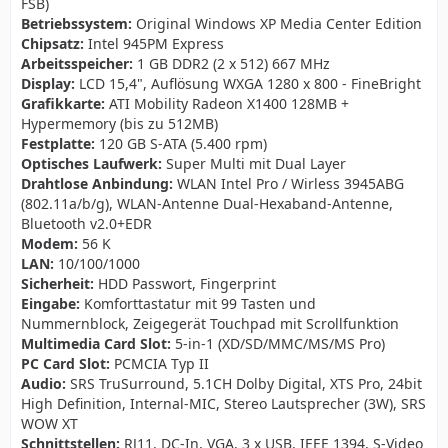
FSB)
Betriebssystem:
Original Windows XP Media Center Edition
Chipsatz:
Intel 945PM Express
Arbeitsspeicher:
1 GB DDR2 (2 x 512) 667 MHz
Display:
LCD 15,4", Auflösung WXGA 1280 x 800 - FineBright
Grafikkarte:
ATI Mobility Radeon X1400 128MB +
Hypermemory (bis zu 512MB)
Festplatte:
120 GB S-ATA (5.400 rpm)
Optisches Laufwerk:
Super Multi mit Dual Layer
Drahtlose Anbindung:
WLAN Intel Pro / Wirless 3945ABG
(802.11a/b/g), WLAN-Antenne Dual-Hexaband-Antenne,
Bluetooth v2.0+EDR
Modem:
56 K
LAN:
10/100/1000
Sicherheit:
HDD Passwort, Fingerprint
Eingabe:
Komforttastatur mit 99 Tasten und
Nummernblock, Zeigegerät Touchpad mit Scrollfunktion
Multimedia Card Slot:
5-in-1 (XD/SD/MMC/MS/MS Pro)
PC Card Slot:
PCMCIA Typ II
Audio:
SRS TruSurround, 5.1CH Dolby Digital, XTS Pro, 24bit
High Definition, Internal-MIC, Stereo Lautsprecher (3W), SRS
WOW XT
Schnittstellen:
RJ11, DC-In, VGA, 3 x USB, IEEE 1394, S-Video