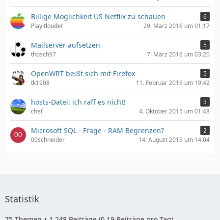
Billige Möglichkeit US Netflix zu schauen
6
Playitlouder
29. März 2016 um 01:17
Mailserver aufsetzen
5
thosch97
7. März 2016 um 03:20
OpenWRT beißt sich mit Firefox
5
tk1908
11. Februar 2016 um 19:42
hosts-Datei: ich raff es nicht!
3
chef
4. Oktober 2015 um 01:48
Microsoft SQL - Frage - RAM Begrenzen?
2
00schneider
14. August 2015 um 14:04
Statistik
75 Themen
1.248 Beiträge (0,19 Beiträge pro Tag)