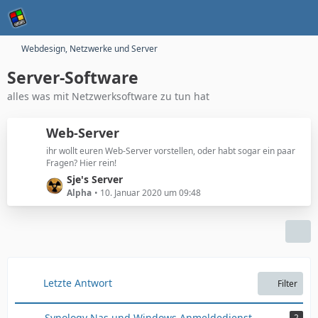
Webdesign, Netzwerke und Server
Server-Software
alles was mit Netzwerksoftware zu tun hat
Web-Server
ihr wollt euren Web-Server vorstellen, oder habt sogar ein paar
Fragen? Hier rein!
L
Sje's Server
e
Alpha
10. Januar 2020 um 09:48
t
z
t
e
B
e
Letzte Antwort
Filter
i
t
Synology Nas und Windows Anmeldedienst
2