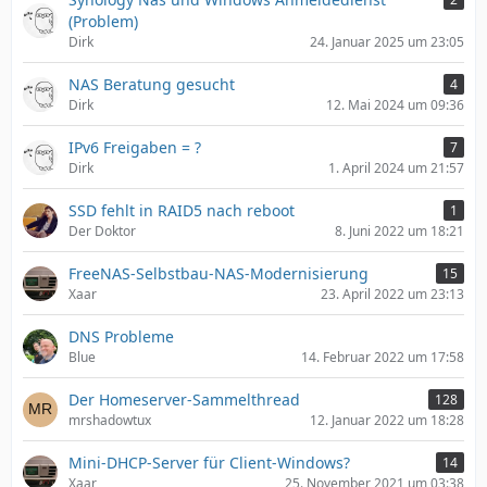
r
(Problem)
ä
Dirk
24. Januar 2025 um 23:05
g
e
NAS Beratung gesucht
4
Dirk
12. Mai 2024 um 09:36
IPv6 Freigaben = ?
7
Dirk
1. April 2024 um 21:57
SSD fehlt in RAID5 nach reboot
1
Der Doktor
8. Juni 2022 um 18:21
FreeNAS-Selbstbau-NAS-Modernisierung
15
Xaar
23. April 2022 um 23:13
DNS Probleme
Blue
14. Februar 2022 um 17:58
Der Homeserver-Sammelthread
128
mrshadowtux
12. Januar 2022 um 18:28
Mini-DHCP-Server für Client-Windows?
14
Xaar
25. November 2021 um 03:38