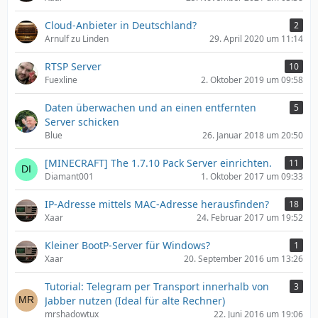
Cloud-Anbieter in Deutschland?
2
Arnulf zu Linden
29. April 2020 um 11:14
RTSP Server
10
Fuexline
2. Oktober 2019 um 09:58
Daten überwachen und an einen entfernten
5
Server schicken
Blue
26. Januar 2018 um 20:50
[MINECRAFT] The 1.7.10 Pack Server einrichten.
11
Diamant001
1. Oktober 2017 um 09:33
IP-Adresse mittels MAC-Adresse herausfinden?
18
Xaar
24. Februar 2017 um 19:52
Kleiner BootP-Server für Windows?
1
Xaar
20. September 2016 um 13:26
Tutorial: Telegram per Transport innerhalb von
3
Jabber nutzen (Ideal für alte Rechner)
mrshadowtux
22. Juni 2016 um 19:06