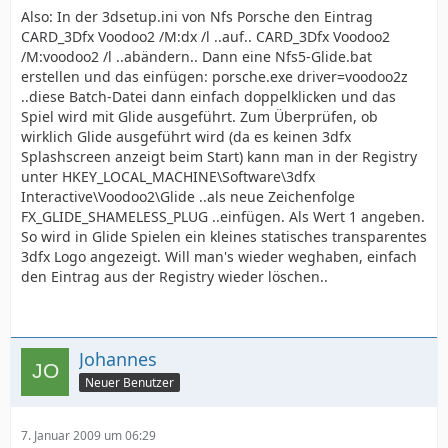
Also: In der 3dsetup.ini von Nfs Porsche den Eintrag
CARD_3Dfx Voodoo2 /M:dx /l ..auf.. CARD_3Dfx Voodoo2
/M:voodoo2 /l ..abändern.. Dann eine Nfs5-Glide.bat
erstellen und das einfügen: porsche.exe driver=voodoo2z
..diese Batch-Datei dann einfach doppelklicken und das
Spiel wird mit Glide ausgeführt. Zum Überprüfen, ob
wirklich Glide ausgeführt wird (da es keinen 3dfx
Splashscreen anzeigt beim Start) kann man in der Registry
unter HKEY_LOCAL_MACHINE\Software\3dfx
Interactive\Voodoo2\Glide ..als neue Zeichenfolge
FX_GLIDE_SHAMELESS_PLUG ..einfügen. Als Wert 1 angeben.
So wird in Glide Spielen ein kleines statisches transparentes
3dfx Logo angezeigt. Will man's wieder weghaben, einfach
den Eintrag aus der Registry wieder löschen..
Johannes
Neuer Benutzer
7. Januar 2009 um 06:29