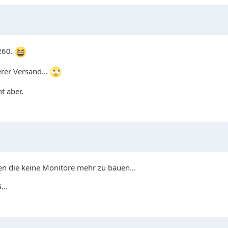
260.
rer Versand...
t aber.
nen die keine Monitore mehr zu bauen...
...