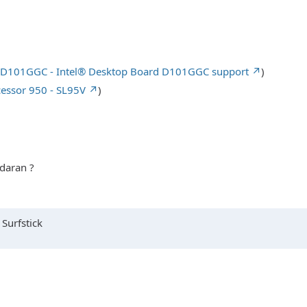
d D101GGC - Intel® Desktop Board D101GGC support
)
essor 950 - SL95V
)
daran ?
Surfstick