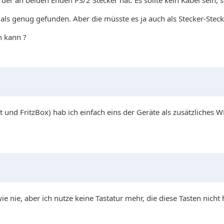
der an beiden Enden PS/2 Stecker hat. Es sollte kein Kabel sein, 
ls genug gefunden. Aber die müsste es ja auch als Stecker-Steck
n kann ?
und FritzBox) hab ich einfach eins der Geräte als zusätzliches W
wie nie, aber ich nutze keine Tastatur mehr, die diese Tasten nicht 