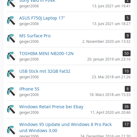
Sony Vaio in PINK
2
geiger2006
13. Juni 2021 um 19:41
ASUS F750J Laptop 17"
5
geiger2006
13. Juni 2021 um 18:27
MS Surface Pro
9
geiger2006
2. November 2020 um 13:32
TOSHIBA MINI NB200-12N
50
geiger2006
20. Januar 2019 um 23:16
USB Stick mit 32GB Fat32
10
geiger2006
23. Mai 2018 um 21:26
iPhone 5S
8
geiger2006
18. März 2018 um 15:33
Windows Retail Preise bei Ebay
36
geiger2006
11. April 2020 um 20:46
Windows 95 Update und Windows 8 Pro Pack
17
und Windows 3.00
geiger2006
24. Dezember 2016 um 21:30