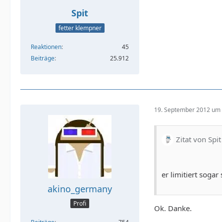
Spit
fetter klempner
Reaktionen
45
Beiträge
25.912
19. September 2012 um 
Zitat von Spit
er limitiert sogar 
akino_germany
Profi
Ok. Danke.