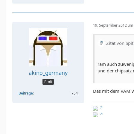
19. September 2012 um 
Zitat von Spit
ram auch zuweni
und der chipsatz r
akino_germany
Profi
Das mit dem RAM we
Beiträge
754