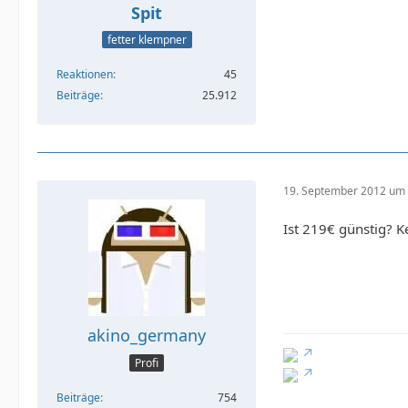
Spit
fetter klempner
Reaktionen
45
Beiträge
25.912
19. September 2012 um 
Ist 219€ günstig? K
akino_germany
Profi
Beiträge
754