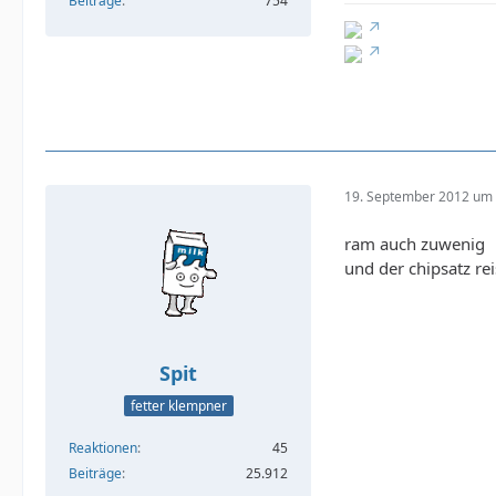
Beiträge
754
19. September 2012 um 
ram auch zuwenig
und der chipsatz rei
Spit
fetter klempner
Reaktionen
45
Beiträge
25.912