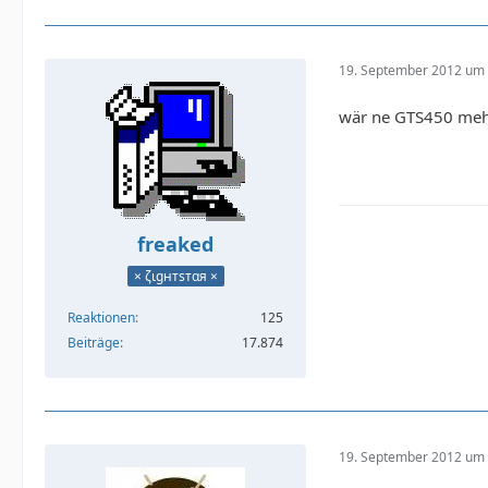
19. September 2012 um 
wär ne GTS450 meh
freaked
× ζιgнтѕтαя ×
Reaktionen
125
Beiträge
17.874
19. September 2012 um 