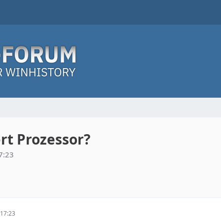
ert Prozessor?
7:23
17:23