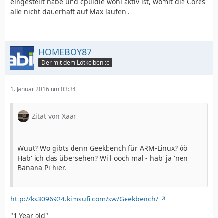
eingestellt habe und cpuidle wohl aktiv ist, womit die Cores
alle nicht dauerhaft auf Max laufen..
HOMEBOY87
Der mit dem Lötkolben :o
1. Januar 2016 um 03:34
Zitat von Xaar
Wuut? Wo gibts denn Geekbench für ARM-Linux? öö
Hab' ich das übersehen? Will ooch mal - hab' ja 'nen
Banana Pi hier.
http://ks3096924.kimsufi.com/sw/Geekbench/
"1 Year old"