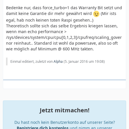
Bedenke nur, dass force_turbo=1 das Warranty Bit setzt und
damit keine Garantie dir mehr gewährt wird
(Mir ists
egal, hab noch keinen toten Raspi gesehen..)
Theoretisch sollte sich das selbe Ergebnis kriegen lassen,
wenn man echo performance >
/sys/devices/system/cpu/cpu[0,1,2,3]/cpufreq/scaling_gover
nor reinhaut.. Standard ist wohl da powersave, also so oft
wie möglich auf Minimum @ 600 MHz takten.
Einmal editiert, zuletzt von
Alpha
(
5. Januar 2016 um 19:08
)
Jetzt mitmachen!
Du hast noch kein Benutzerkonto auf unserer Seite?
Registriere dich kostenlos
und nimm an unserer