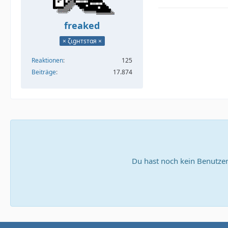
freaked
× ζιgнтѕтαя ×
Reaktionen
125
Beiträge
17.874
Du hast noch kein Benutzer