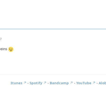
07
Deins
Itunes
-
Spotify
-
Bandcamp
-
YouTube
-
Alob