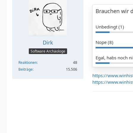
Brauchen wir 
Unbedingt (1)
Dirk
Nope (8)
Software Archäologe
Egal, habs noch n
Reaktionen
48
Beiträge
15.506
https://www.winhi
https://www.winhi