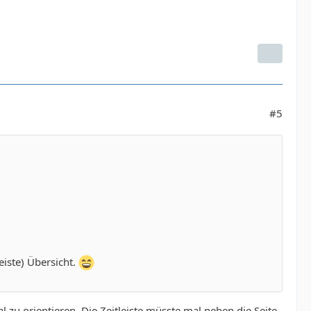
#5
iste) Übersicht.
 zu orientieren. Die Zeitleiste müsste mal neben die Seite,