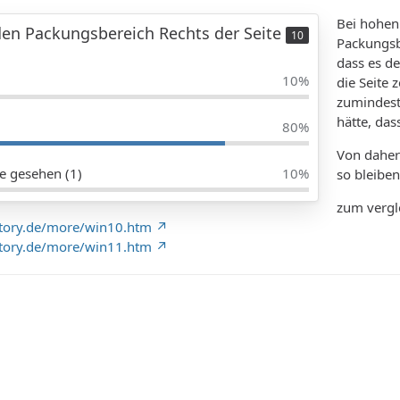
Bei hohen
den Packungsbereich Rechts der Seite
10
Packungsbi
dass es de
10%
die Seite 
zumindest
hätte, das
80%
Von daher
ie gesehen (1)
10%
so bleiben
zum vergle
story.de/more/win10.htm
story.de/more/win11.htm