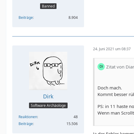
Banned
Beiträge
8.904
24. Juni 2021 um 08:37
Zitat von Di
Doch mach.
Kommt besser rü
Dirk
Software Archäologe
PS: in 11 haste no
Wenn man Scrollt
Reaktionen
48
Beiträge
15.506
Ja der Fehler kommt