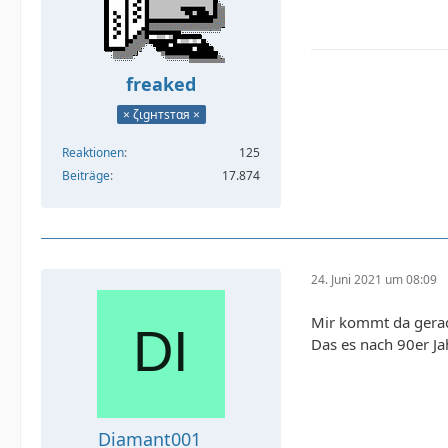
freaked
× ζιgнтѕтαя ×
Reaktionen
125
Beiträge
17.874
24. Juni 2021 um 08:09
Mir kommt da gerade
Das es nach 90er Ja
Diamant001