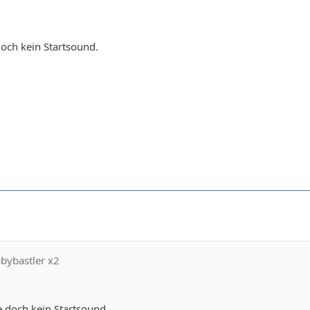
och kein Startsound.
bbybastler x2
 doch kein Startsound.