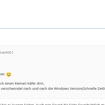
amant001
ber.
ch einen kleinen Käfer drin.
 verschwindet nach und nach die Windows Version(Schnelle Zeitle
 bei zu kurzen Seiten. Auch nen Grund die Seite Grundsätzlich mal