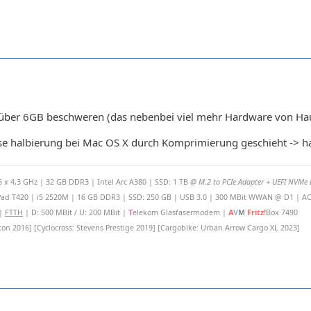
 über 6GB beschweren (das nebenbei viel mehr Hardware von Hau
se halbierung bei Mac OS X durch Komprimierung geschieht -> h
x 4,3 GHz | 32 GB DDR3 | Intel Arc A380 | SSD: 1 TB
@ M.2 to PCIe Adapter + UEFI NVMe D
ad T420 | i5 2520M | 16 GB DDR3 | SSD: 250 GB | USB 3.0 | 300 MBit WWAN @ D1 | AC W
 |
FTTH
| D: 500 MBit / U: 200 MBit |
T
elekom Glasfasermodem |
A
V
M
Fritz!
Box 7490
iton 2016] [Cyclocross: Stevens Prestige 2019] [Cargobike: Urban Arrow Cargo XL 2023]