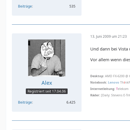
Beiträge
535
13. Juni 2009 um 21:23
Und dann bei Vista
Vor allem wenn die
Desktop:
AMD FX-6200 @ 6 
Alex
Notebook:
Lenovo
Th
i
nkP
Internetleitung:
T
elekom
Registriert seit 17.04.06
Räder:
[Daily: Stevens E-Tr
Beiträge
6.425