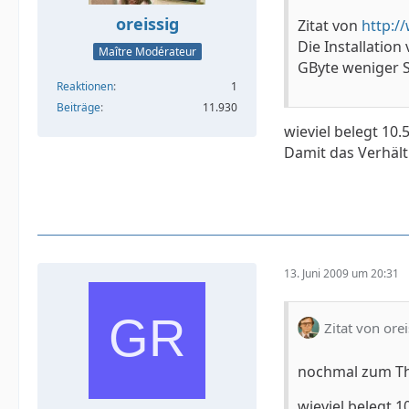
oreissig
Zitat von
http:/
Die Installatio
Maître Modérateur
GByte weniger S
Reaktionen
1
Beiträge
11.930
wieviel belegt 10
Damit das Verhält
13. Juni 2009 um 20:31
Zitat von orei
nochmal zum T
wieviel belegt 