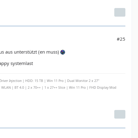
#25
s aus unterstützt (en muss)
appy systemlast
river Injection
| HDD: 15 TB | Win 11 Pro | Dual Monitor 2 x 27"
LAN | BT 4.0 | 2 x 70++ | 1 x 27++ Slice | Win 11 Pro | FHD Display Mod