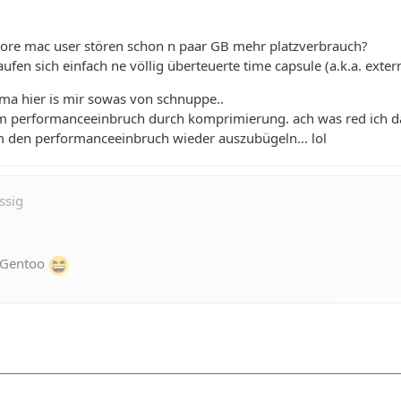
core mac user stören schon n paar GB mehr platzverbrauch?
ufen sich einfach ne völlig überteuerte time capsule (a.k.a. exte
ema hier is mir sowas von schnuppe..
m performanceeinbruch durch komprimierung. ach was red ich da.
den performanceeinbruch wieder auszubügeln... lol
ssig
i Gentoo