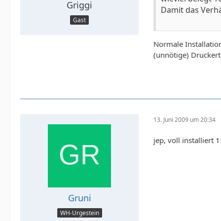
Griggi
Damit das Verhä
Gast
Normale Installatio
(unnötige) Druckertr
13. Juni 2009 um 20:34
jep, voll installiert 
Gruni
WH-Urgestein