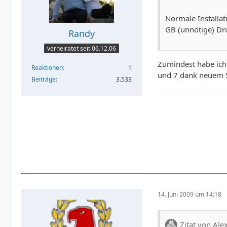
Normale Installat
GB (unnötige) Dru
Randy
verheiratet seit 06.12.06
Zumindest habe ich 
Reaktionen
1
und 7 dank neuem Se
Beiträge
3.533
14. Juni 2009 um 14:18
Zitat von Ale