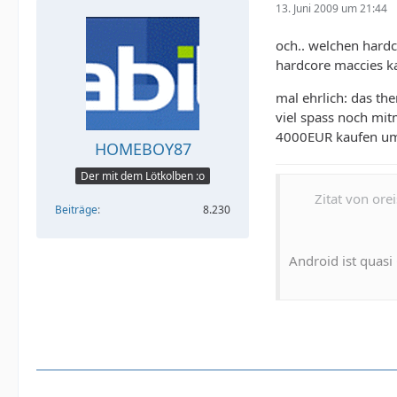
13. Juni 2009 um 21:44
och.. welchen hard
hardcore maccies ka
mal ehrlich: das th
viel spass noch mit
4000EUR kaufen um 
HOMEBOY87
Der mit dem Lötkolben :o
Zitat von orei
Beiträge
8.230
Android ist quas