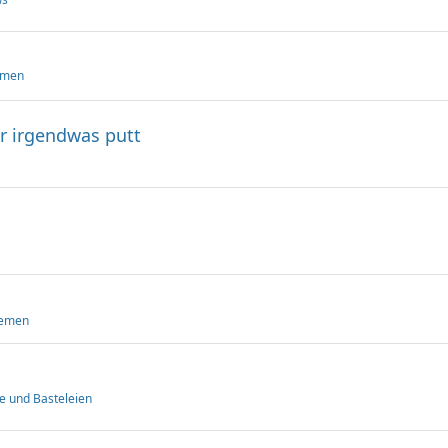
emen
r irgendwas putt
hemen
e und Basteleien