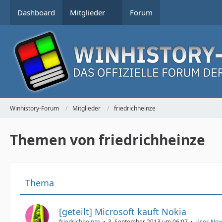
Dashboard
Mitglieder
Forum
Winhistory-Forum
Mitglieder
friedrichheinze
Themen von friedrichheinze
Thema
[geteilt] Microsoft kauft Nokia
friedrichheinze
3. September 2013 um 06:07
User-Ne