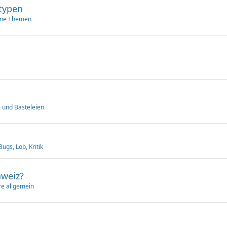
otypen
ine Themen
 und Basteleien
ugs, Lob, Kritik
hweiz?
e allgemein