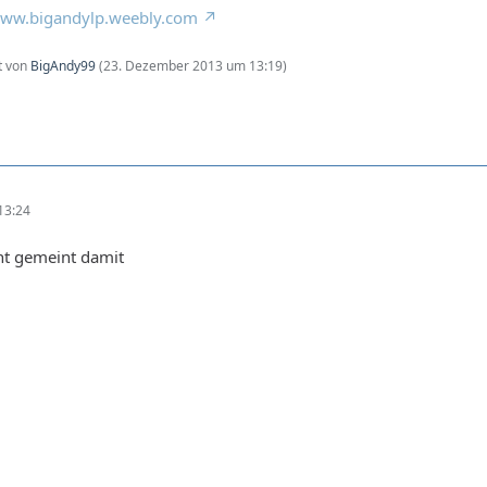
www.bigandylp.weebly.com
zt von
BigAndy99
(
23. Dezember 2013 um 13:19
)
13:24
ht gemeint damit