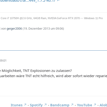
rg/downloads/craf…449_1.7.2-R0.1/
tel Core i7 10750H @2.6 GHz, 64GB Ram, NVIDIA GeForce RTX 2070 --- Windows 11 Pro
zt von
geiger2006
(
19. Dezember 2013 um 09:06
)
09:01
ne Möglichkeit, TNT Explosionen zu zulassen?
arbeiten wäre TNT echt hilfreich, wird aber sofort wieder repari
Itunes
-
Spotify
-
Bandcamp
-
YouTube
-
Alob