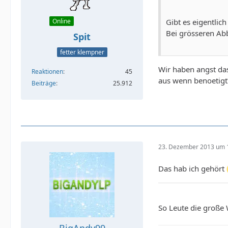
Gibt es eigentlic
Online
Bei grösseren Abb
Spit
fetter klempner
Wir haben angst das
Reaktionen
45
aus wenn benoetigt
Beiträge
25.912
23. Dezember 2013 um 
Das hab ich gehört
So Leute die große
BigAndy99