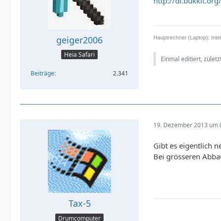
http://dl.bukkit.o
geiger2006
Hauptrechner (Laptop): In
Heia Safari
Einmal editiert, zulet
Beiträge
2.341
19. Dezember 2013 um 
Gibt es eigentlich 
Bei grösseren Abbau
Tax-5
Drumcomputer