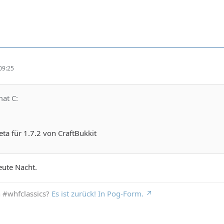
09:25
mat C:
ta für 1.7.2 von CraftBukkit
eute Nacht.
n #whfclassics?
Es ist zurück! In Pog-Form.