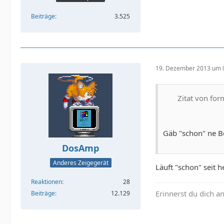
Beiträge
3.525
19. Dezember 2013 um 
Zitat von for
Gäb "schon" ne Be
DosAmp
Anderes Zeigegerät
Läuft "schon" seit h
Reaktionen
28
Erinnerst du dich a
Beiträge
12.129