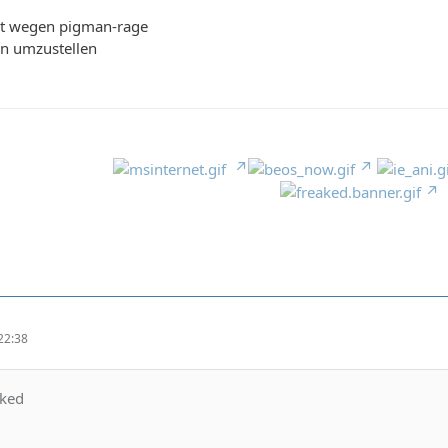
ht wegen pigman-rage
n umzustellen
22:38
aked