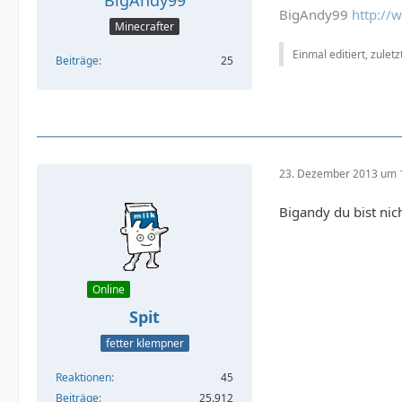
BigAndy99
http://
Minecrafter
Einmal editiert, zulet
Beiträge
25
23. Dezember 2013 um 
Bigandy du bist nic
Online
Spit
fetter klempner
Reaktionen
45
Beiträge
25.912