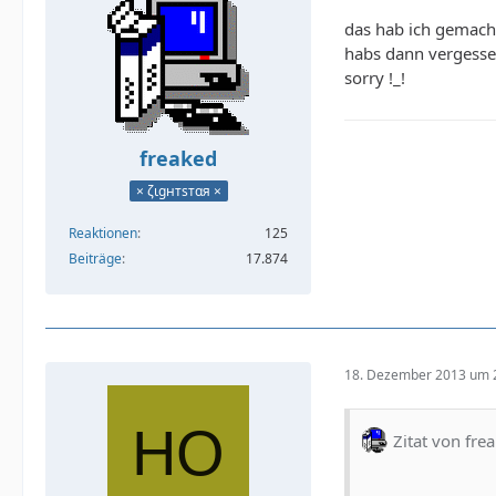
das hab ich gemac
habs dann vergesse
sorry !_!
freaked
× ζιgнтѕтαя ×
Reaktionen
125
Beiträge
17.874
18. Dezember 2013 um 
Zitat von fre