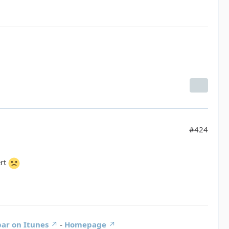
#424
ert
ar on Itunes
-
Homepage