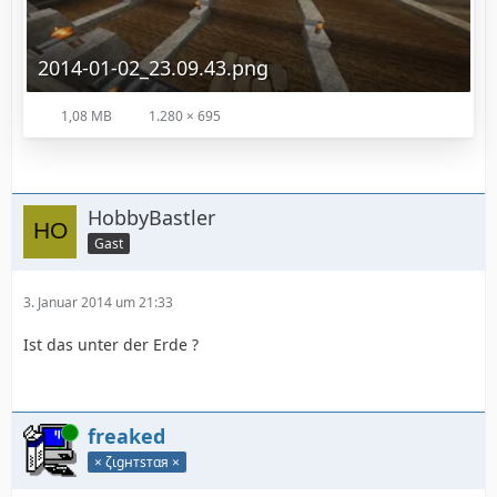
2014-01-02_23.09.43.png
1,08 MB
1.280 × 695
HobbyBastler
Gast
3. Januar 2014 um 21:33
Ist das unter der Erde ?
Online
freaked
× ζιgнтѕтαя ×