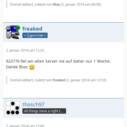
Einmal editiert, zuletzt von
Blue
(
2. Januar 2014 um 06:30
)
Online
freaked
× ζιgнтѕтαя ×
2. Januar 2014 um 12:53
923770 fiel am alten Server nie auf daher nur 1 Woche.
Danke Blue
Einmal editiert, zuletzt von
freaked
(
2. Januar 2014 um 12:53
)
thosch97
All things have a right to grow
2. Januar 2014 um 13:00