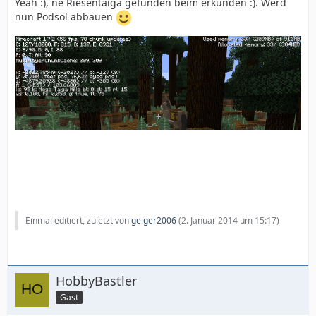
Yeah :), ne Riesentaiga gefunden beim erkunden :). Werd
nun Podsol abbauen
Einmal editiert, zuletzt von
geiger2006
(
2. Januar 2014 um 15:17
)
HobbyBastler
Gast