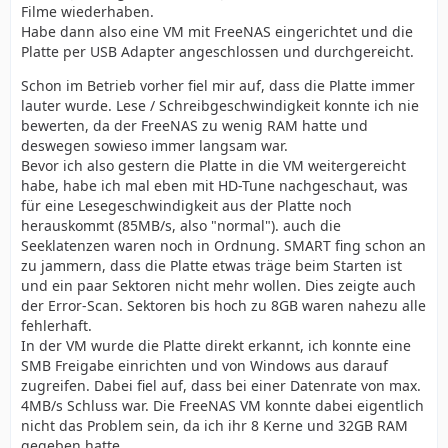
Filme wiederhaben.
Habe dann also eine VM mit FreeNAS eingerichtet und die
Platte per USB Adapter angeschlossen und durchgereicht.
Schon im Betrieb vorher fiel mir auf, dass die Platte immer
lauter wurde. Lese / Schreibgeschwindigkeit konnte ich nie
bewerten, da der FreeNAS zu wenig RAM hatte und
deswegen sowieso immer langsam war.
Bevor ich also gestern die Platte in die VM weitergereicht
habe, habe ich mal eben mit HD-Tune nachgeschaut, was
für eine Lesegeschwindigkeit aus der Platte noch
herauskommt (85MB/s, also "normal"). auch die
Seeklatenzen waren noch in Ordnung. SMART fing schon an
zu jammern, dass die Platte etwas träge beim Starten ist
und ein paar Sektoren nicht mehr wollen. Dies zeigte auch
der Error-Scan. Sektoren bis hoch zu 8GB waren nahezu alle
fehlerhaft.
In der VM wurde die Platte direkt erkannt, ich konnte eine
SMB Freigabe einrichten und von Windows aus darauf
zugreifen. Dabei fiel auf, dass bei einer Datenrate von max.
4MB/s Schluss war. Die FreeNAS VM konnte dabei eigentlich
nicht das Problem sein, da ich ihr 8 Kerne und 32GB RAM
gegeben hatte.