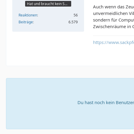
Hat und braucht kein Smartphone!
Auch wenn das Zeug
unvermeidlichen Vib
Reaktionen
56
sondern für Comput
Beiträge
6.579
Zwischenräume in C
https://www.sackpfe
Du hast noch kein Benutzer