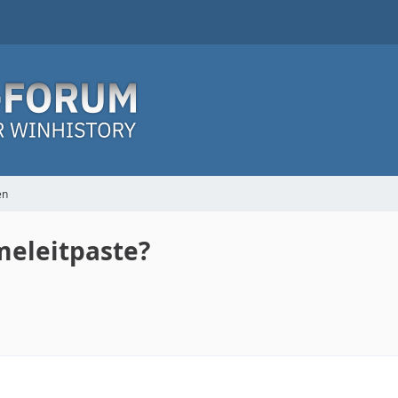
en
meleitpaste?