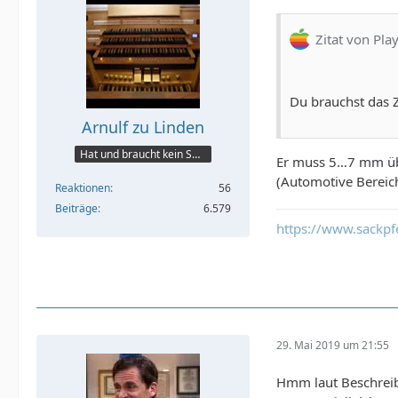
Zitat von Pla
Du brauchst das Z
Arnulf zu Linden
Hat und braucht kein Smartphone!
Er muss 5…7 mm übe
(Automotive Bereic
Reaktionen
56
Beiträge
6.579
https://www.sackpfe
29. Mai 2019 um 21:55
Hmm laut Beschrei