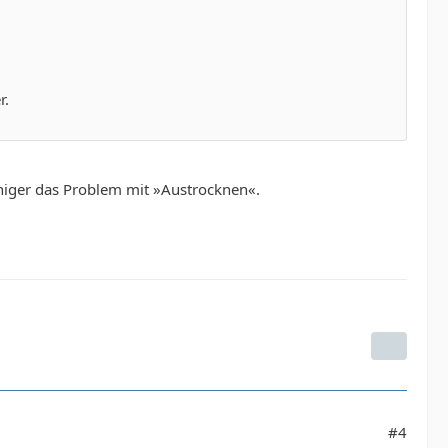
r.
eniger das Problem mit »Austrocknen«.
#4