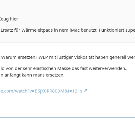
eug hier.
 Ersatz für Wärmeleitpads in nem iMac benutzt. Funktioniert supe
ge: Warum ersetzen? WLP mit lustiger Viskosität haben generell w
ild von der sehr elastischen Masse das fast weiterverwenden…
ln anfängt kann mans ersetzen.
ube.com/watch?v=BSjX0RR809M&t=121s