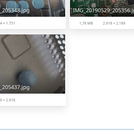
_205348.jpg
IMG_20190529_205356.j
4 × 1.751
1,78 MB
2.918 × 2.189
_205437.jpg
9 × 2.918