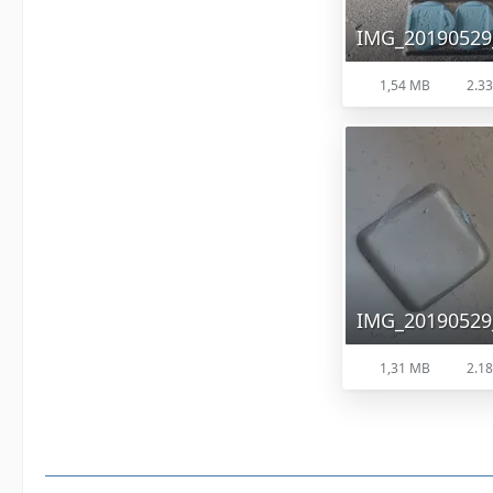
IMG_20190529
1,54 MB
2.33
IMG_20190529
1,31 MB
2.18