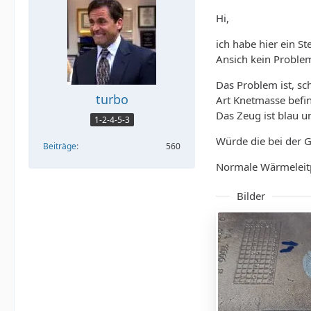
Hi,
ich habe hier ein S
Ansich kein Problem
Das Problem ist, s
turbo
Art Knetmasse befin
Das Zeug ist blau un
1-2-4-5-3
Würde die bei der 
Beiträge
560
Normale Wärmeleitpa
Bilder