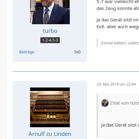
5-7 war vielleicht 
das Zeug könnte al
Ja das Gerät sitzt 
Evtl. aber auch weg
turbo
1-2-4-5-3
Einmal editiert, zulet
Beiträge
560
29. Mai 2019 um 22:44
Zitat von tur
Ja das Gerät sitz
Arnulf zu Linden