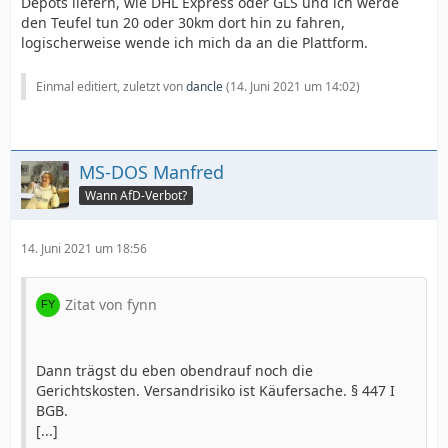
Depots liefern, wie DHL Express oder GLS und ich werde
den Teufel tun 20 oder 30km dort hin zu fahren,
logischerweise wende ich mich da an die Plattform.
Einmal editiert, zuletzt von
dancle
(
14. Juni 2021 um 14:02
)
MS-DOS Manfred
Wann AfD-Verbot?
14. Juni 2021 um 18:56
Zitat von fynn
Dann trägst du eben obendrauf noch die
Gerichtskosten. Versandrisiko ist Käufersache. § 447 I
BGB.
[...]