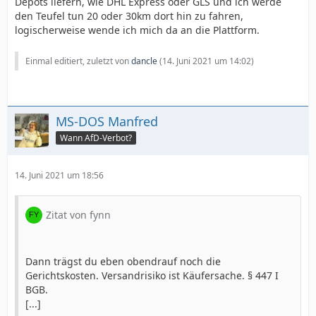
Depots liefern, wie DHL Express oder GLS und ich werde
den Teufel tun 20 oder 30km dort hin zu fahren,
logischerweise wende ich mich da an die Plattform.
Einmal editiert, zuletzt von
dancle
(
14. Juni 2021 um 14:02
)
MS-DOS Manfred
Wann AfD-Verbot?
14. Juni 2021 um 18:56
Zitat von fynn
Dann trägst du eben obendrauf noch die
Gerichtskosten. Versandrisiko ist Käufersache. § 447 I
BGB.
[...]