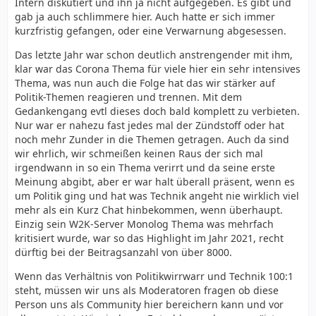
Intern diskutiert und ihn ja nicht aufgegeben. Es gibt und
gab ja auch schlimmere hier. Auch hatte er sich immer
kurzfristig gefangen, oder eine Verwarnung abgesessen.
Das letzte Jahr war schon deutlich anstrengender mit ihm,
klar war das Corona Thema für viele hier ein sehr intensives
Thema, was nun auch die Folge hat das wir stärker auf
Politik-Themen reagieren und trennen. Mit dem
Gedankengang evtl dieses doch bald komplett zu verbieten.
Nur war er nahezu fast jedes mal der Zündstoff oder hat
noch mehr Zunder in die Themen getragen. Auch da sind
wir ehrlich, wir schmeißen keinen Raus der sich mal
irgendwann in so ein Thema verirrt und da seine erste
Meinung abgibt, aber er war halt überall präsent, wenn es
um Politik ging und hat was Technik angeht nie wirklich viel
mehr als ein Kurz Chat hinbekommen, wenn überhaupt.
Einzig sein W2K-Server Monolog Thema was mehrfach
kritisiert wurde, war so das Highlight im Jahr 2021, recht
dürftig bei der Beitragsanzahl von über 8000.
Wenn das Verhältnis von Politikwirrwarr und Technik 100:1
steht, müssen wir uns als Moderatoren fragen ob diese
Person uns als Community hier bereichern kann und vor