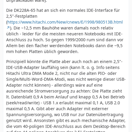
unpraktikabel wäre).
Die DK228A-65 hat an sich ein normales IDE-Interface für
2,5"-Festplatten
(
https://www.hitachi.com/New/cnews/E/1998/980513B.html
). Die ~12,5 mm Bauhöhe waren damals noch relativ
üblich - leider für die meisten neueren Notebooks mit IDE-
Anschluss zu hoch. So gegen 1999/2000 rum sind dann vor
Allem bei den flacher werdenden Notebooks dann die ~9,5
mm hohen Platten üblich geworden.
Prinzipiell könnte die Platte aber auch noch an einem 2,5"-
IDE-USB-Adapter lauffähig sein (kann lt. o. g. Info seitens
Hitachi Ultra DMA Mode 2, nicht nur die alten PIO- oder
Single/Multi-Word-DMA-Modi, was nicht wenige dieser USB-
Adapter nicht können) - allerdings wäre auf eine
ausreichende Stromversorgung zu achten: Die Platte zieht
lt. Datenblatt 0,9 A beim Anlauf und knapp 0,5 A bei Betrieb
(seek/read/write) - USB 1.x erlaubt maximal 0,1 A, USB 2.0
maximal 0,5 A. Gibt aber auch Adapter mit externer
Spannungsversorgung, wo USB nur zur Datenübertragung
genutzt wird. Ansonsten gibt es auch mechanische Adapter,
die vom 40-poligen IDE-Anschluss aus dem Desktop-Bereich