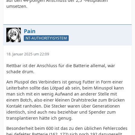
auf den 44-poligen Anschluss der 2,5"-Festplatten
umsetzen.
Pain
NT-AUTHORITY\SYSTEM
18. Januar 2025 um 22:09
Rettbar ist der Anschluss für die Batterie allemal, wär
schade drum.
Am Pluspol des Verbinders ist genug Futter in Form einer
Leiterbahn sollte das Lötpad ab sein, beim Minuspol kann
man sich mit ein wenig Aufwand an anderer Stelle mit
einem Botch, also einer kleinen Drahtstrecke zum Brücken
Kontakt ranholen. Die Stecker waren über Generationen
identisch, sind auch neu beziehbar und Spender zum
transplantieren hätte ich genug.
Besonderheit beim 600 ist das zu den üblichen Fehlercodes
bei defekter Batterie (162, 172) sich noch 192 dazugesellt,