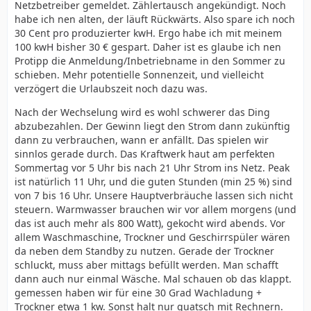
Netzbetreiber gemeldet. Zählertausch angekündigt. Noch
habe ich nen alten, der läuft Rückwärts. Also spare ich noch
30 Cent pro produzierter kwH. Ergo habe ich mit meinem
100 kwH bisher 30 € gespart. Daher ist es glaube ich nen
Protipp die Anmeldung/Inbetriebname in den Sommer zu
schieben. Mehr potentielle Sonnenzeit, und vielleicht
verzögert die Urlaubszeit noch dazu was.
Nach der Wechselung wird es wohl schwerer das Ding
abzubezahlen. Der Gewinn liegt den Strom dann zukünftig
dann zu verbrauchen, wann er anfällt. Das spielen wir
sinnlos gerade durch. Das Kraftwerk haut am perfekten
Sommertag vor 5 Uhr bis nach 21 Uhr Strom ins Netz. Peak
ist natürlich 11 Uhr, und die guten Stunden (min 25 %) sind
von 7 bis 16 Uhr. Unsere Hauptverbräuche lassen sich nicht
steuern. Warmwasser brauchen wir vor allem morgens (und
das ist auch mehr als 800 Watt), gekocht wird abends. Vor
allem Waschmaschine, Trockner und Geschirrspüler wären
da neben dem Standby zu nutzen. Gerade der Trockner
schluckt, muss aber mittags befüllt werden. Man schafft
dann auch nur einmal Wäsche. Mal schauen ob das klappt.
gemessen haben wir für eine 30 Grad Wachladung +
Trockner etwa 1 kw. Sonst halt nur quatsch mit Rechnern.