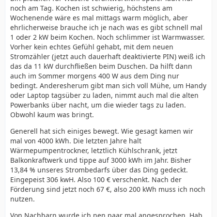
noch am Tag. Kochen ist schwierig, höchstens am
Wochenende wäre es mal mittags warm möglich, aber
ehrlicherweise brauche ich je nach was es gibt schnell mal
1 oder 2 kW beim Kochen. Noch schlimmer ist Warmwasser.
Vorher kein echtes Gefühl gehabt, mit dem neuen
Stromzähler (jetzt auch dauerhaft deaktivierte PIN) weiß ich
das da 11 kW durchfließen beim Duschen. Da hilft dann
auch im Sommer morgens 400 W aus dem Ding nur
bedingt. Anderesherum gibt man sich voll Mühe, um Handy
oder Laptop tagsüber zu laden, nimmt auch mal die alten
Powerbanks über nacht, um die wieder tags zu laden.
Obwohl kaum was bringt.
Generell hat sich einiges bewegt. Wie gesagt kamen wir
mal von 4000 kWh. Die letzten Jahre halt
Wärmepumpentrockner, letztlich Kühlschrank, jetzt
Balkonkraftwerk und tippe auf 3000 kWh im Jahr. Bisher
13,84 % unseres Strombedarfs über das Ding gedeckt.
Eingepeist 306 kwH. Also 100 € verschenkt. Nach der
Förderung sind jetzt noch 67 €, also 200 kWh muss ich noch
nutzen.
Von Nachbarn wurde ich nen paar mal angesprochen. Hab