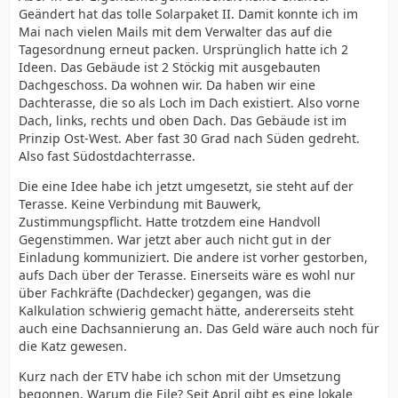
Geändert hat das tolle Solarpaket II. Damit konnte ich im
Mai nach vielen Mails mit dem Verwalter das auf die
Tagesordnung erneut packen. Ursprünglich hatte ich 2
Ideen. Das Gebäude ist 2 Stöckig mit ausgebauten
Dachgeschoss. Da wohnen wir. Da haben wir eine
Dachterasse, die so als Loch im Dach existiert. Also vorne
Dach, links, rechts und oben Dach. Das Gebäude ist im
Prinzip Ost-West. Aber fast 30 Grad nach Süden gedreht.
Also fast Südostdachterrasse.
Die eine Idee habe ich jetzt umgesetzt, sie steht auf der
Terasse. Keine Verbindung mit Bauwerk,
Zustimmungspflicht. Hatte trotzdem eine Handvoll
Gegenstimmen. War jetzt aber auch nicht gut in der
Einladung kommuniziert. Die andere ist vorher gestorben,
aufs Dach über der Terasse. Einerseits wäre es wohl nur
über Fachkräfte (Dachdecker) gegangen, was die
Kalkulation schwierig gemacht hätte, andererseits steht
auch eine Dachsannierung an. Das Geld wäre auch noch für
die Katz gewesen.
Kurz nach der ETV habe ich schon mit der Umsetzung
begonnen. Warum die Eile? Seit April gibt es eine lokale