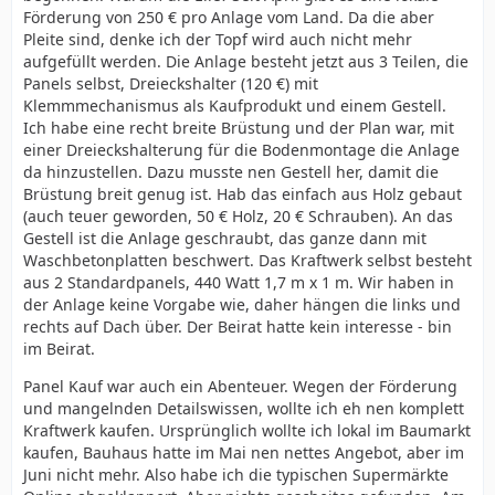
Förderung von 250 € pro Anlage vom Land. Da die aber
Pleite sind, denke ich der Topf wird auch nicht mehr
aufgefüllt werden. Die Anlage besteht jetzt aus 3 Teilen, die
Panels selbst, Dreieckshalter (120 €) mit
Klemmmechanismus als Kaufprodukt und einem Gestell.
Ich habe eine recht breite Brüstung und der Plan war, mit
einer Dreieckshalterung für die Bodenmontage die Anlage
da hinzustellen. Dazu musste nen Gestell her, damit die
Brüstung breit genug ist. Hab das einfach aus Holz gebaut
(auch teuer geworden, 50 € Holz, 20 € Schrauben). An das
Gestell ist die Anlage geschraubt, das ganze dann mit
Waschbetonplatten beschwert. Das Kraftwerk selbst besteht
aus 2 Standardpanels, 440 Watt 1,7 m x 1 m. Wir haben in
der Anlage keine Vorgabe wie, daher hängen die links und
rechts auf Dach über. Der Beirat hatte kein interesse - bin
im Beirat.
Panel Kauf war auch ein Abenteuer. Wegen der Förderung
und mangelnden Detailswissen, wollte ich eh nen komplett
Kraftwerk kaufen. Ursprünglich wollte ich lokal im Baumarkt
kaufen, Bauhaus hatte im Mai nen nettes Angebot, aber im
Juni nicht mehr. Also habe ich die typischen Supermärkte