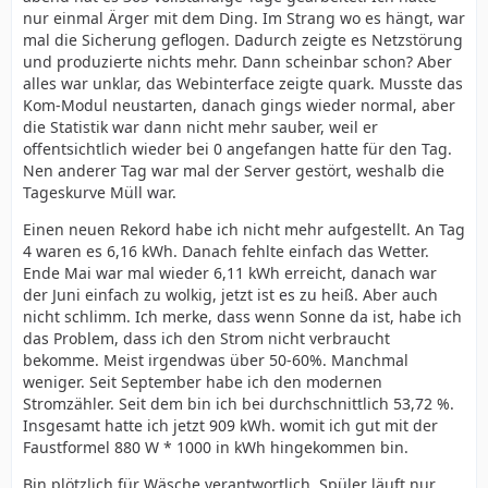
nur einmal Ärger mit dem Ding. Im Strang wo es hängt, war
mal die Sicherung geflogen. Dadurch zeigte es Netzstörung
und produzierte nichts mehr. Dann scheinbar schon? Aber
alles war unklar, das Webinterface zeigte quark. Musste das
Kom-Modul neustarten, danach gings wieder normal, aber
die Statistik war dann nicht mehr sauber, weil er
offentsichtlich wieder bei 0 angefangen hatte für den Tag.
Nen anderer Tag war mal der Server gestört, weshalb die
Tageskurve Müll war.
Einen neuen Rekord habe ich nicht mehr aufgestellt. An Tag
4 waren es 6,16 kWh. Danach fehlte einfach das Wetter.
Ende Mai war mal wieder 6,11 kWh erreicht, danach war
der Juni einfach zu wolkig, jetzt ist es zu heiß. Aber auch
nicht schlimm. Ich merke, dass wenn Sonne da ist, habe ich
das Problem, dass ich den Strom nicht verbraucht
bekomme. Meist irgendwas über 50-60%. Manchmal
weniger. Seit September habe ich den modernen
Stromzähler. Seit dem bin ich bei durchschnittlich 53,72 %.
Insgesamt hatte ich jetzt 909 kWh. womit ich gut mit der
Faustformel 880 W * 1000 in kWh hingekommen bin.
Bin plötzlich für Wäsche verantwortlich. Spüler läuft nur