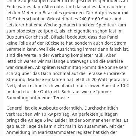
Online abgeklappert. Aber nichts gescheites gefunden. Am
Ende war es dann Alternate. Und da sind es dann auf den
letzten Meter ein Bifaziales geworden. Der Aufpreis war mit
10 € überschaubar. Gekostet hat es 240 € + 60 € Versand.
Letzterer hat eine Woche gedauert und der Spediteur kam
zum blödesten zeitpunkt, als ich eigentlich schon fast im
Bus zum Gericht saß. Bifazial bedeutet, dass das Panel
keine Folie auf der Rückseite hat, sondern auch dort Strom
Sammeln kann. Weil die Ausrichtung immer dann falsch ist,
sind die Werte in der Werbung kompletter Müll. Aber
letztlich waren wir mal lange unterwegs und die Markise
war draußen. Ab späten Nachmittag kommt die Sonne sehr
schräg über das Dach nochmal auf die Terasse + indirekte
Streuung. Markise einfahren hat letztlich 20 Watt gebracht.
Nett, aber rechnet sich wohl auch nur schwer. Aber die 10 €
finde ich für die Optk nett. Sieht aus wie ne Iphone
Sammlung auf meiner Terasse.
Generell ist die Ausbeute orderntlich. Durchschnittlich
verbrauchen wir 10 kw pro Tag. An perfekten Julitagen
bringt die Anlage 6 kw. Leider ist der Sommer eher mies. Es
gab auch Tage da kam nicht mal 1 kw zusammen. Mit der
Anmeldung im Marktstammdatenregister hat sich der