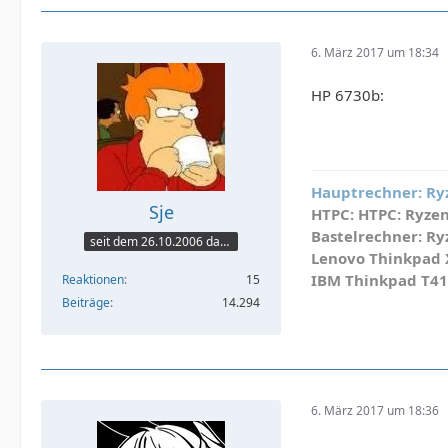
6. März 2017 um 18:34
HP 6730b:
Hauptrechner:
Ryz
Sje
HTPC:
HTPC: Ryzen 
Bastelrechner:
Ryz
seit dem 26.10.2006 dabei
Lenovo Thinkpad X
IBM Thinkpad T41
Reaktionen
15
Beiträge
14.294
6. März 2017 um 18:36