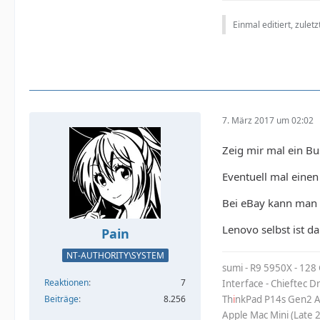
Einmal editiert, zulet
7. März 2017 um 02:02
Zeig mir mal ein Bu
Eventuell mal eine
Bei eBay kann man m
Lenovo selbst ist d
Pain
NT-AUTHORITY\SYSTEM
sumi - R9 5950X - 128
Reaktionen
7
Interface - Chieftec 
Beiträge
8.256
Th
i
nkPad P14s Gen2 A
Apple Mac Mini (Late 