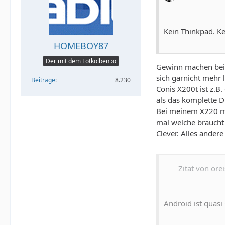
Kein Thinkpad. K
HOMEBOY87
Der mit dem Lötkolben :o
Gewinn machen bei T
sich garnicht mehr 
Beiträge
8.230
Conis X200t ist z.B.
als das komplette Di
Bei meinem X220 me
mal welche braucht s
Clever. Alles andere 
Zitat von orei
Android ist quas