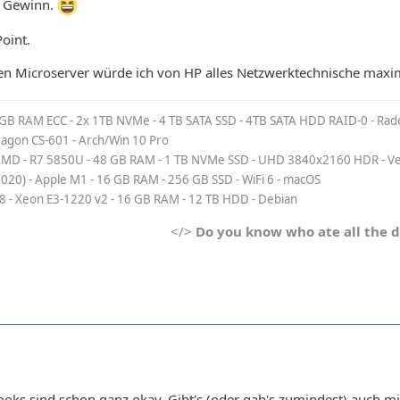
n Gewinn.
oint.
den Microserver würde ich von HP alles Netzwerktechnische maxi
 GB RAM ECC - 2x 1TB NVMe - 4 TB SATA SSD - 4TB SATA HDD RAID-0 - Rad
Dragon CS-601 - Arch/Win 10 Pro
MD - R7 5850U - 48 GB RAM - 1 TB NVMe SSD - UHD 3840x2160 HDR - Veg
2020) - Apple M1 - 16 GB RAM - 256 GB SSD - WiFi 6 - macOS
8 - Xeon E3-1220 v2 - 16 GB RAM - 12 TB HDD - Debian
</>
Do you know who ate all the 
ooks sind schon ganz okay. Gibt's (oder gab's zumindest) auch mit