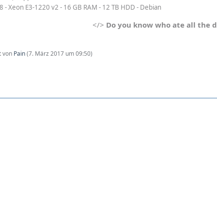
8 - Xeon E3-1220 v2 - 16 GB RAM - 12 TB HDD - Debian
</>
Do you know who ate all the 
zt von
Pain
(
7. März 2017 um 09:50
)