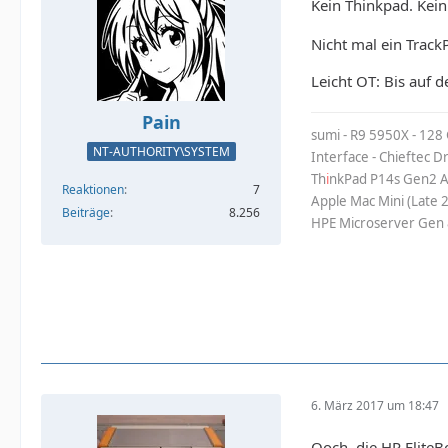
Kein Thinkpad. Kei
Nicht mal ein TrackP
Leicht OT: Bis auf 
Pain
sumi - R9 5950X - 128
NT-AUTHORITY\SYSTEM
Interface - Chieftec 
Th
i
nkPad P14s Gen2 A
Reaktionen
7
Apple Mac Mini (Late 
Beiträge
8.256
HPE Microserver Gen 
6. März 2017 um 18:47
Ooch, die HP EliteB