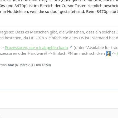
0w und 8470p) ist im Bereich der Cursor-Tasten ziemlich besch
in Huddeleien, weil die so doof gestaltet sind. Beim 8470p stört's
Frage so: Dass es Menschen gibt, die wünschen, dass ein solches OS
en bestehen, da HP-UX 9.x einfach ein altes OS ist. Niemand hat 
 ->
Prozessoren, die ich abgeben kann
(unter "Available for tra
ozessoren oder Hardware? -> Einfach PN an mich schicken
->
zt von
Xaar
(
6. März 2017 um 18:50
)
n