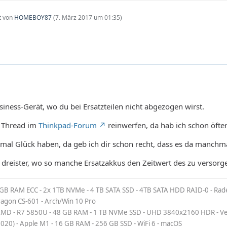
zt von
HOMEBOY87
(
7. März 2017 um 01:35
)
siness-Gerät, wo du bei Ersatzteilen nicht abgezogen wirst.
n Thread im
Thinkpad-Forum
reinwerfen, da hab ich schon öfter
al Glück haben, da geb ich dir schon recht, dass es da manchma
a dreister, wo so manche Ersatzakkus den Zeitwert des zu versorge
 GB RAM ECC - 2x 1TB NVMe - 4 TB SATA SSD - 4TB SATA HDD RAID-0 - Rad
Dragon CS-601 - Arch/Win 10 Pro
MD - R7 5850U - 48 GB RAM - 1 TB NVMe SSD - UHD 3840x2160 HDR - Veg
2020) - Apple M1 - 16 GB RAM - 256 GB SSD - WiFi 6 - macOS