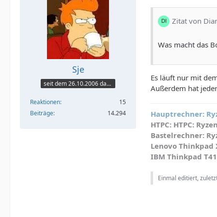
Zitat von Di
Was macht das B
Sje
Es läuft nur mit dem
seit dem 26.10.2006 dabei
Außerdem hat jeder
Reaktionen
15
Hauptrechner:
Ryz
Beiträge
14.294
HTPC:
HTPC: Ryzen 
Bastelrechner:
Ryz
Lenovo Thinkpad X
IBM Thinkpad T41
Einmal editiert, zulet