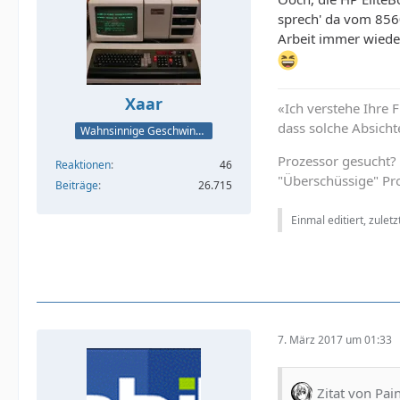
sprech' da vom 856
Arbeit immer wieder 
Xaar
«Ich verstehe Ihre 
dass solche Absicht
Wahnsinnige Geschwindigkeit - und los!
Prozessor gesucht?
Reaktionen
46
"Überschüssige" Pr
Beiträge
26.715
Einmal editiert, zulet
7. März 2017 um 01:33
Zitat von Pai