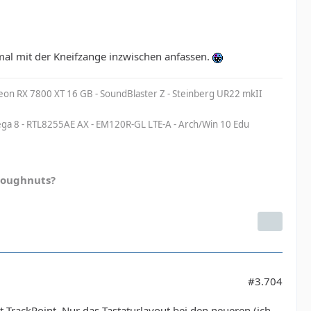
mal mit der Kneifzange inzwischen anfassen.
eon RX 7800 XT 16 GB - SoundBlaster Z - Steinberg UR22 mkII
a 8 - RTL8255AE AX - EM120R-GL LTE-A - Arch/Win 10 Edu
doughnuts?
#3.704
 TrackPoint. Nur das Tastaturlayout bei den neueren (ich