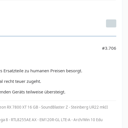
#3.706
s Ersatzteile zu humanen Preisen besorgt.
l recht teuer zugeht.
nden Geräts teilweise übersteigt.
eon RX 7800 XT 16 GB - SoundBlaster Z - Steinberg UR22 mkII
a 8 - RTL8255AE AX - EM120R-GL LTE-A - Arch/Win 10 Edu