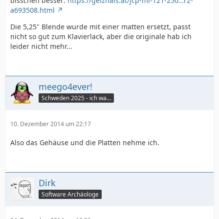
bisschen besser:
https://geizhals.at/jcp-mi-121-250…r2-
a693508.html
Die 5,25" Blende wurde mit einer matten ersetzt, passt
nicht so gut zum Klavierlack, aber die originale hab ich
leider nicht mehr...
meego4ever!
Schweden 2025 - ich war da :seufz:
10. Dezember 2014 um 22:17
Also das Gehäuse und die Platten nehme ich.
Dirk
Software Archäologe