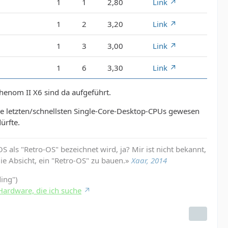
1
1
2,80
Link
1
2
3,20
Link
1
3
3,00
Link
1
6
3,30
Link
-Phenom II X6 sind da aufgeführt.
die letzten/schnellsten Single-Core-Desktop-CPUs gewesen
ürfte.
 als "Retro-OS" bezeichnet wird, ja? Mir ist nicht bekannt,
die Absicht, ein "Retro-OS" zu bauen.»
Xaar, 2014
ding")
Hardware, die ich suche