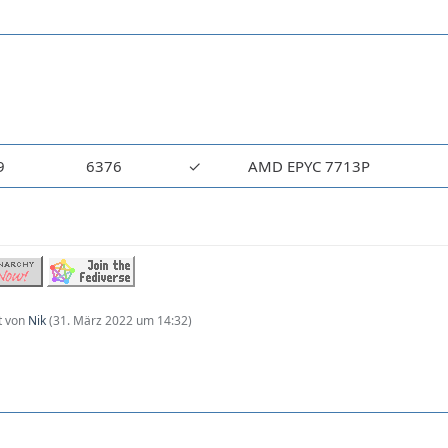
9
6376
✓
AMD EPYC 7713P
zt von
Nik
(
31. März 2022 um 14:32
)