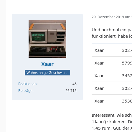
29. Dezember 2019 um 
Und nochmal ein p
funktioniert, habe ic
Xaar
302
Xaar
579
Xaar
Wahnsinnige Geschwindigkeit - und los!
Xaar
345
Reaktionen
46
Xaar
302
Beiträge
26.715
Xaar
353
Interessant, wie sch
'Llano') skalieren.
1,45 rum. Gut, der A