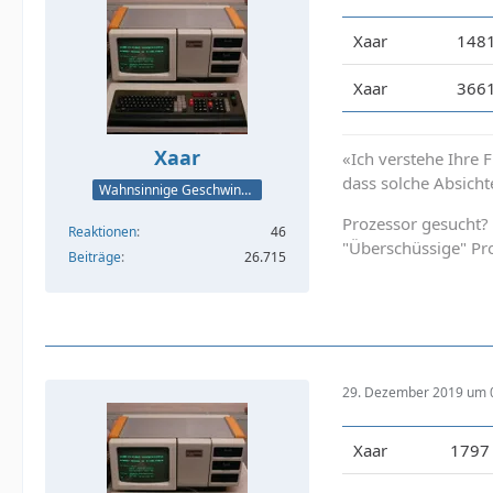
Xaar
148
Xaar
366
Xaar
«Ich verstehe Ihre 
dass solche Absicht
Wahnsinnige Geschwindigkeit - und los!
Prozessor gesucht?
Reaktionen
46
"Überschüssige" Pr
Beiträge
26.715
29. Dezember 2019 um 
Xaar
1797