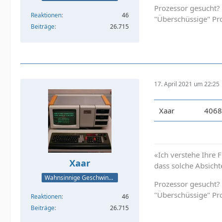
Prozessor gesucht?
Reaktionen
46
"Überschüssige" Pr
Beiträge
26.715
17. April 2021 um 22:25
Xaar
4068
«Ich verstehe Ihre 
Xaar
dass solche Absicht
Wahnsinnige Geschwindigkeit - und los!
Prozessor gesucht?
"Überschüssige" Pr
Reaktionen
46
Beiträge
26.715