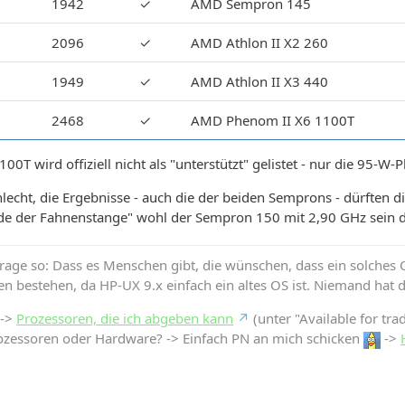
1942
✓
AMD Sempron 145
2096
✓
AMD Athlon II X2 260
1949
✓
AMD Athlon II X3 440
2468
✓
AMD Phenom II X6 1100T
0T wird offiziell nicht als "unterstützt" gelistet - nur die 95-W
hlecht, die Ergebnisse - auch die der beiden Semprons - dürften 
nde der Fahnenstange" wohl der Sempron 150 mit 2,90 GHz sein d
Frage so: Dass es Menschen gibt, die wünschen, dass ein solches OS
en bestehen, da HP-UX 9.x einfach ein altes OS ist. Niemand hat 
 ->
Prozessoren, die ich abgeben kann
(unter "Available for tra
ozessoren oder Hardware? -> Einfach PN an mich schicken
->