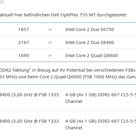
:21
aktuell hier befindlichen Dell OptiPlex 755 MT durchgetestet:
1857
✓
Intel Core 2 Duo E6750
2167
✓
Intel Core 2 Duo E8400
1690
✓
Intel Core 2 Quad Q6600
DR2-Taktung" in Bezug auf ihr Potential bei verschiedenen FSBs 
3 MHz) und beim Core 2 Quad Q6600 (FSB 1066 MHz) das Ganze a
E8400 (3,00 GHz @ FSB 1333
4 GB (4x 1 GB) DDR2-667 CL5-5-
Channel
E8400 (3,00 GHz @ FSB 1333
4 GB (4x 1 GB) DDR2-667 CL5-5-
Channel