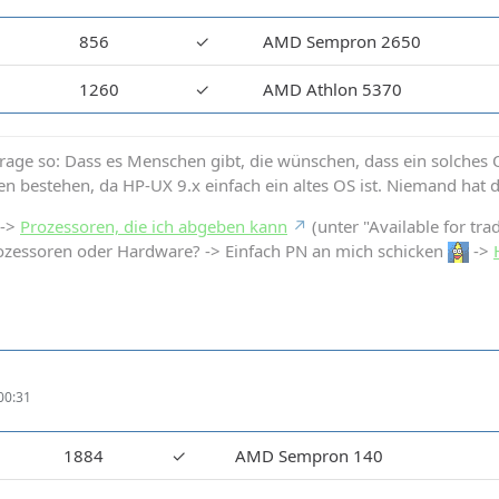
1
856
✓
AMD Sempron 2650
1
1260
✓
AMD Athlon 5370
Frage so: Dass es Menschen gibt, die wünschen, dass ein solches OS
en bestehen, da HP-UX 9.x einfach ein altes OS ist. Niemand hat 
 ->
Prozessoren, die ich abgeben kann
(unter "Available for tra
ozessoren oder Hardware? -> Einfach PN an mich schicken
->
00:31
1884
✓
AMD Sempron 140