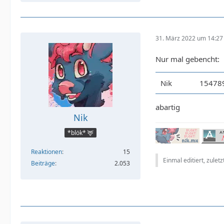
31. März 2022 um 14:27
Nur mal gebencht:
Nik
15478
abartig
Nik
*blök* 🦌
Reaktionen
15
Einmal editiert, zulet
Beiträge
2.053