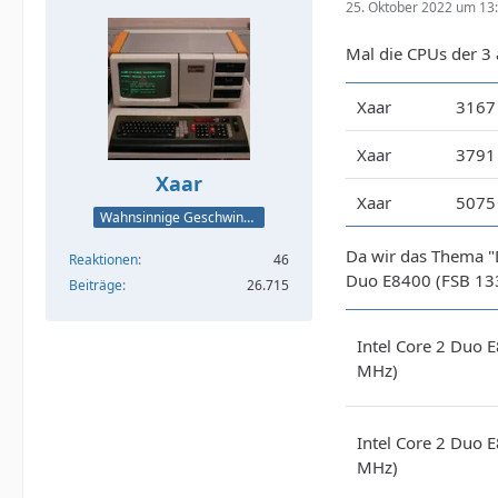
25. Oktober 2022 um 13
Mal die CPUs der 3 
Xaar
3167
Xaar
3791
Xaar
Xaar
5075
Wahnsinnige Geschwindigkeit - und los!
Da wir das Thema "D
Reaktionen
46
Duo E8400 (FSB 133
Beiträge
26.715
Intel Core 2 Duo 
MHz)
Intel Core 2 Duo 
MHz)