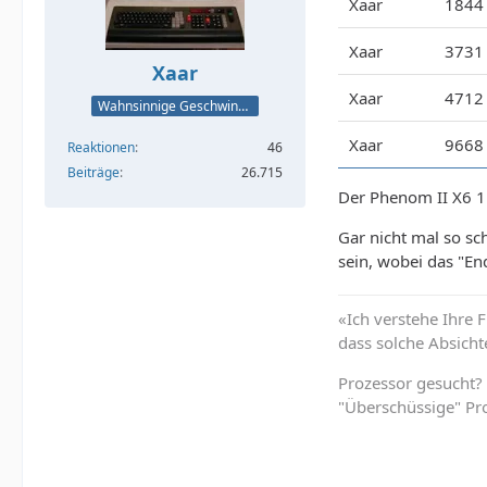
Xaar
1844
Xaar
3731
Xaar
Xaar
4712
Wahnsinnige Geschwindigkeit - und los!
Xaar
9668
Reaktionen
46
Beiträge
26.715
Der Phenom II X6 110
Gar nicht mal so sc
sein, wobei das "E
«Ich verstehe Ihre 
dass solche Absicht
Prozessor gesucht?
"Überschüssige" Pr