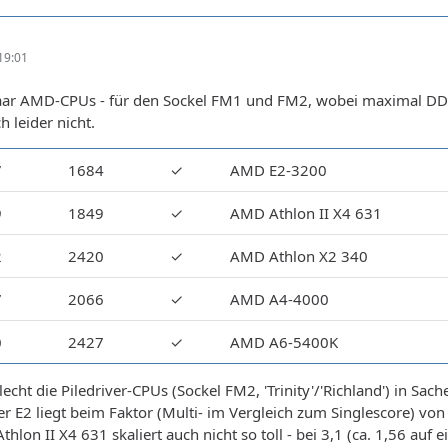
19:01
aar AMD-CPUs - für den Sockel FM1 und FM2, wobei maximal D
h leider nicht.
7
1684
✓
AMD E2-3200
9
1849
✓
AMD Athlon II X4 631
2
2420
✓
AMD Athlon X2 340
7
2066
✓
AMD A4-4000
0
2427
✓
AMD A6-5400K
lecht die Piledriver-CPUs (Sockel FM2, 'Trinity'/'Richland') in S
 Der E2 liegt beim Faktor (Multi- im Vergleich zum Singlescore) v
thlon II X4 631 skaliert auch nicht so toll - bei 3,1 (ca. 1,56 au