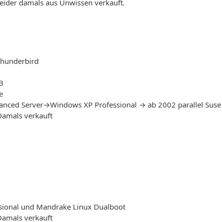
Leider damals aus Unwissen verkauft.
hunderbird
B
e
ced Server→Windows XP Professional → ab 2002 parallel Suse
Damals verkauft
sional und Mandrake Linux Dualboot
Damals verkauft