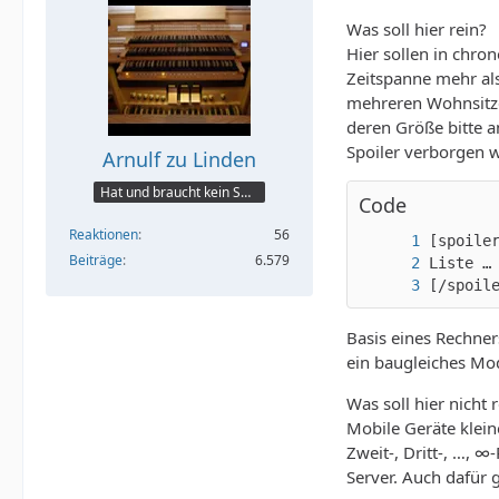
Was soll hier rein?
Hier sollen in chro
Zeitspanne mehr als
mehreren Wohnsitzen
deren Größe bitte an
Spoiler verborgen w
Arnulf zu Linden
Hat und braucht kein Smartphone!
Code
Reaktionen
56
Beiträge
6.579
[/spoil
Basis eines Rechner
ein baugleiches Mo
Was soll hier nicht 
Mobile Geräte klein
Zweit-, Dritt-, …, 
Server. Auch dafür g