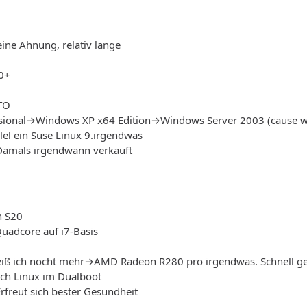
eine Ahnung, relativ lange
0+
TO
sional→Windows XP x64 Edition→Windows Server 2003 (cause w
llel ein Suse Linux 9.irgendwas
 Damals irgendwann verkauft
n S20
uadcore auf i7-Basis
weiß ich nocht mehr→AMD Radeon R280 pro irgendwas. Schnell ge
ch Linux im Dualboot
Erfreut sich bester Gesundheit