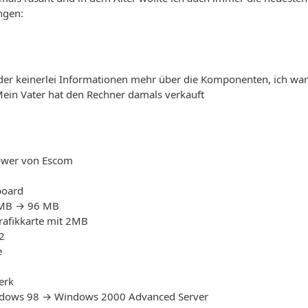
ngen:
ider keinerlei Informationen mehr über die Komponenten, ich war
Mein Vater hat den Rechner damals verkauft
ower von Escom
board
 MB → 96 MB
rafikkarte mit 2MB
2
e
erk
dows 98 → Windows 2000 Advanced Server