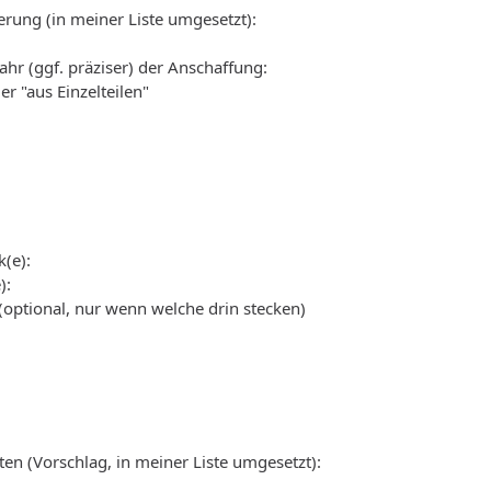
erung (in meiner Liste umgesetzt):
hr (ggf. präziser) der Anschaffung:
r "aus Einzelteilen"
k(e):
):
(optional, nur wenn welche drin stecken)
ten (Vorschlag, in meiner Liste umgesetzt):