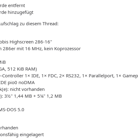
de entfernt
rde hinzugefügt
Aufschlag zu diesem Thread:
obis Highscreen 286-16"
in 286er mit 16 MHz, kein Koprozessor
MiB
VGA, 512 KiB RAM)
O-Controller 1× IDE, 1× FDC, 2× RS232, 1× Parallelport, 1× Gamep
 IDE pio0 noDMA
k(e): nicht vorhanden
e): 3½" 1,44 MB + 5¼" 1,2 MB
 MS-DOS 5.0
orhanden
ionsfähig eingelagert