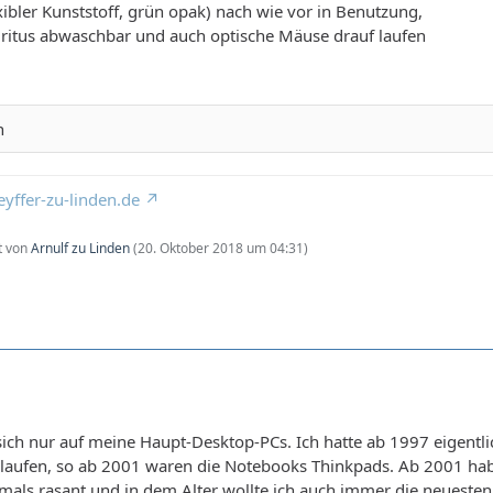
bler Kunststoff, grün opak) nach wie vor in Benutzung,
iritus abwaschbar und auch optische Mäuse drauf laufen
n
yffer-zu-linden.de
zt von
Arnulf zu Linden
(
20. Oktober 2018 um 04:31
)
 sich nur auf meine Haupt-Desktop-PCs. Ich hatte ab 1997 eigent
 laufen, so ab 2001 waren die Notebooks Thinkpads. Ab 2001 hab 
als rasant und in dem Alter wollte ich auch immer die neuesten 