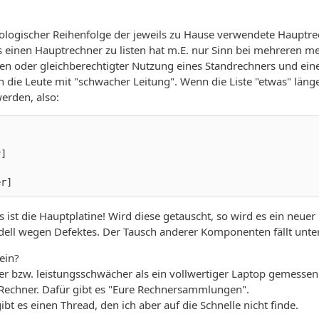
nologischer Reihenfolge der jeweils zu Hause verwendete Hauptrec
 einen Hauptrechner zu listen hat m.E. nur Sinn bei mehreren m
 oder gleichberechtigter Nutzung eines Standrechners und eines 
 die Leute mit "schwacher Leitung". Wenn die Liste "etwas" länger
erden, also:
er]
s ist die Hauptplatine! Wird diese getauscht, so wird es ein neue
dell wegen Defektes. Der Tausch anderer Komponenten fällt unt
rein?
er bzw. leistungsschwächer als ein vollwertiger Laptop gemessen
∞-Rechner. Dafür gibt es "Eure Rechnersammlungen".
ibt es einen Thread, den ich aber auf die Schnelle nicht finde.