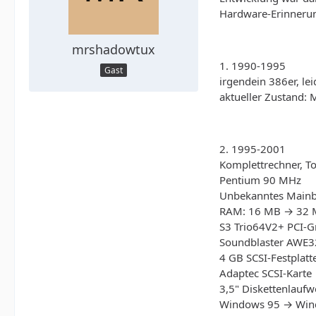
Hardware-Erinneru
mrshadowtux
1. 1990-1995
Gast
irgendein 386er, le
aktueller Zustand: 
2. 1995-2001
Komplettrechner, T
Pentium 90 MHz
Unbekanntes Main
RAM: 16 MB → 32
S3 Trio64V2+ PCI-G
Soundblaster AWE3
4 GB SCSI-Festplatt
Adaptec SCSI-Karte
3,5" Diskettenlaufw
Windows 95 → Win