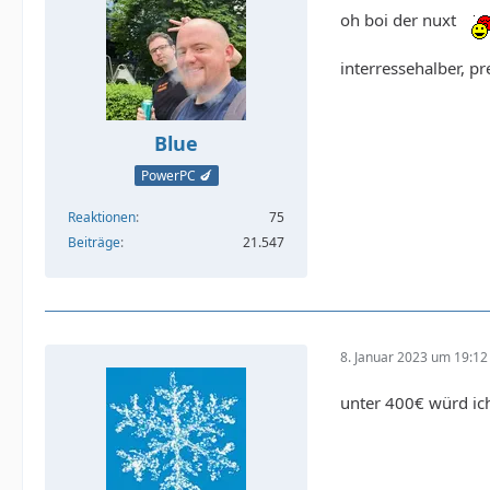
oh boi der nuxt
interressehalber, pr
Blue
PowerPC 🍆
Reaktionen
75
Beiträge
21.547
8. Januar 2023 um 19:12
unter 400€ würd ic