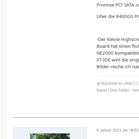
Promise PCI SATA co
Über die 8400GS PC
-Der kleine Highsc
Board hat einen fl
NE2000 kompatible
XT-IDE weil die orig
Bilder reiche ich na
🍎 MacBook Air (Mac17,
Awow China Tablet - Int
8. Januar 2023 um 18:53