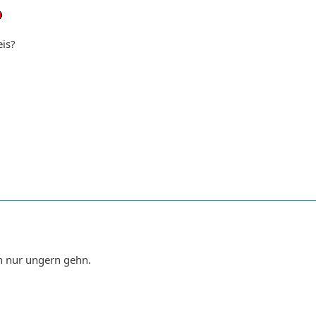
eis?
h nur ungern gehn.