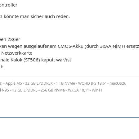
ntroller
I könnte man sicher auch reden.
reen 286er
icken wegen ausgelaufenem CMOS-Akku (durch 3xAA NiMH ersetz
 Netzwerkkarte
inale Kalok (ST506) kaputt war/ist
ch
3) - Apple M5 - 32 GB LPDDR5X - 1 TB NVMe - WQHD IPS 13,6" - macOS26
el N95 - 12 GB LPDDR5 - 256 GB NVMe - WXGA 10,1" - Win11