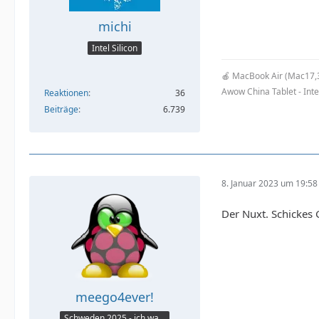
michi
Intel Silicon
🍎 MacBook Air (Mac17,
Awow China Tablet - Int
Reaktionen
36
Beiträge
6.739
8. Januar 2023 um 19:58
Der Nuxt. Schickes 
meego4ever!
Schweden 2025 - ich war da :seufz: