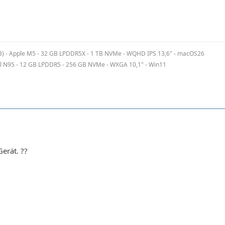
3) - Apple M5 - 32 GB LPDDR5X - 1 TB NVMe - WQHD IPS 13,6" - macOS26
el N95 - 12 GB LPDDR5 - 256 GB NVMe - WXGA 10,1" - Win11
Gerät. ??