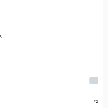
t)
#2