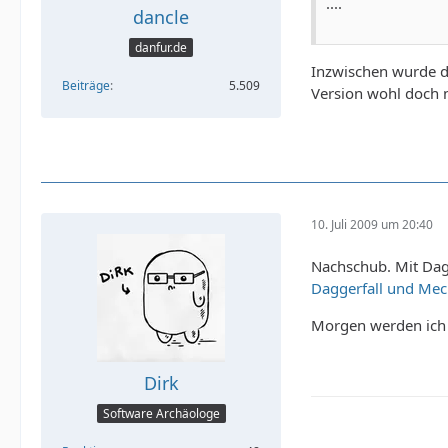
....
dancle
danfur.de
Inzwischen wurde d
Beiträge
5.509
Version wohl doch ni
10. Juli 2009 um 20:40
Nachschub. Mit Dagg
Daggerfall und Mec
Morgen werden ich 
Dirk
Software Archäologe