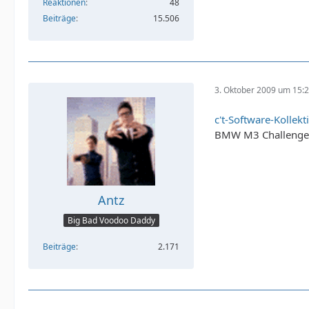
Reaktionen
48
Beiträge
15.506
3. Oktober 2009 um 15:
c't-Software-Kollek
BMW M3 Challenge
Antz
Big Bad Voodoo Daddy
Beiträge
2.171