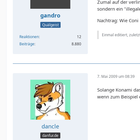
Zumal auf der verlin
sondern ein "illega
gandro
Nachtrag: Wie Coni 
Quälgeist
Einmal editiert, zulet
Reaktionen
12
Beiträge
8.880
7. Mai 2009 um 08:39
Solange Konami das 
wenn zum Beispiel 
dancle
danfur.de