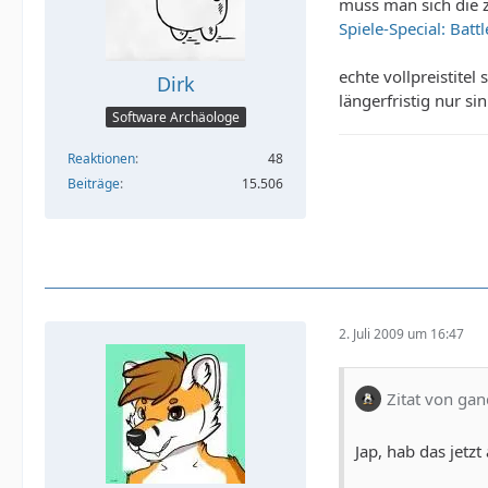
muss man sich die 
Spiele-Special: Bat
echte vollpreistite
Dirk
längerfristig nur si
Software Archäologe
Reaktionen
48
Beiträge
15.506
2. Juli 2009 um 16:47
Zitat von ga
Jap, hab das jetz