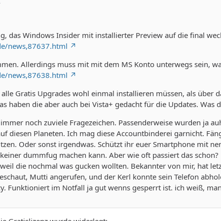
k
, das Windows Insider mit installierter Preview auf die final we
.de/news,87637.html
immen. Allerdings muss mit mit dem MS Konto unterwegs sein, was
.de/news,87638.html
 alle Gratis Upgrades wohl einmal installieren müssen, als über
das haben die aber auch bei Vista+ gedacht für die Updates. Was 
 immer noch zuviele Fragezeichen. Passenderweise wurden ja auhc 
uf diesen Planeten. Ich mag diese Accountbinderei garnicht. Fän
zen. Oder sonst irgendwas. Schützt ihr euer Smartphone mit nen
s keiner dummfug machen kann. Aber wie oft passiert das schon? 
weil die nochmal was gucken wollten. Bekannter von mir, hat let
eschaut, Mutti angerufen, und der Kerl konnte sein Telefon abho
. Funktioniert im Notfall ja gut wenns gesperrt ist. ich weiß, m