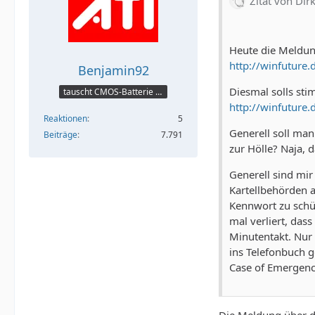
Zitat von Dir
Heute die Meldung
http://winfuture
Benjamin92
Diesmal solls st
tauscht CMOS-Batterie per TeamViewer
http://winfuture
Reaktionen
5
Generell soll man
Beiträge
7.791
zur Hölle? Naja, 
Generell sind mir
Kartellbehörden a
Kennwort zu schüt
mal verliert, das
Minutentakt. Nur 
ins Telefonbuch g
Case of Emergency