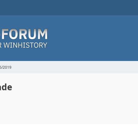
6/2019
ade