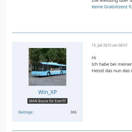
Die Meldung über di
Keine Gratislizenz f
15. Juli 2015 um 08:57
Hi
Ich habe bei mein
Heisst das nun das
Win_XP
MAN Busse for Ever!!!!
Beiträge
366