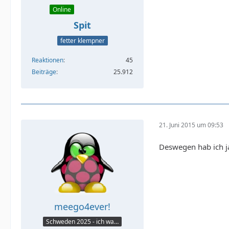
Online
Spit
fetter klempner
Reaktionen
45
Beiträge
25.912
21. Juni 2015 um 09:53
Deswegen hab ich ja
meego4ever!
Schweden 2025 - ich war da :seufz: