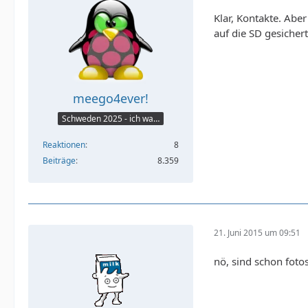
Klar, Kontakte. Abe
auf die SD gesichert
meego4ever!
Schweden 2025 - ich war da :seufz:
Reaktionen
8
Beiträge
8.359
21. Juni 2015 um 09:51
nö, sind schon foto