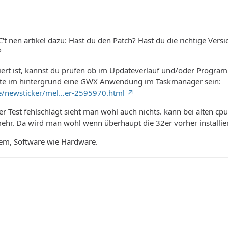
 C't nen artikel dazu: Hast du den Patch? Hast du die richtige Ver
?
lliert ist, kannst du prüfen ob im Updateverlauf und/oder Pr
llte im hintergrund eine GWX Anwendung im Taskmanager sein:
de/newsticker/mel…er-2595970.html
r Test fehlschlägt sieht man wohl auch nichts. kann bei alten cpu
 mehr. Da wird man wohl wenn überhaupt die 32er vorher install
tem, Software wie Hardware.