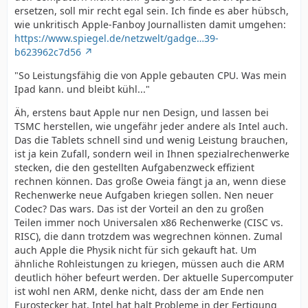
ersetzen, soll mir recht egal sein. Ich finde es aber hübsch,
wie unkritisch Apple-Fanboy Journallisten damit umgehen:
https://www.spiegel.de/netzwelt/gadge…39-
b623962c7d56
"So Leistungsfähig die von Apple gebauten CPU. Was mein
Ipad kann. und bleibt kühl..."
Äh, erstens baut Apple nur nen Design, und lassen bei
TSMC herstellen, wie ungefähr jeder andere als Intel auch.
Das die Tablets schnell sind und wenig Leistung brauchen,
ist ja kein Zufall, sondern weil in Ihnen spezialrechenwerke
stecken, die den gestellten Aufgabenzweck effizient
rechnen können. Das große Oweia fängt ja an, wenn diese
Rechenwerke neue Aufgaben kriegen sollen. Nen neuer
Codec? Das wars. Das ist der Vorteil an den zu großen
Teilen immer noch Universalen x86 Rechenwerke (CISC vs.
RISC), die dann trotzdem was wegrechnen können. Zumal
auch Apple die Physik nicht für sich gekauft hat. Um
ähnliche Rohleistungen zu kriegen, müssen auch die ARM
deutlich höher befeurt werden. Der aktuelle Supercomputer
ist wohl nen ARM, denke nicht, dass der am Ende nen
Eurostecker hat. Intel hat halt Probleme in der Fertigung