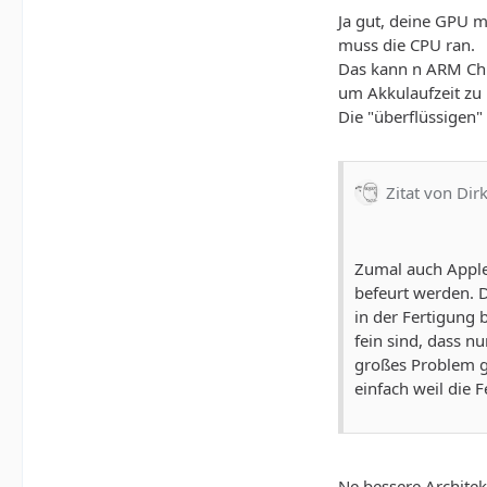
Ja gut, deine GPU 
muss die CPU ran.
Das kann n ARM Chip
um Akkulaufzeit zu
Die "überflüssigen"
Zitat von Dir
Zumal auch Apple 
befeurt werden. D
in der Fertigung
fein sind, dass n
großes Problem g
einfach weil die 
Ne bessere Architekt