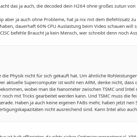
macht das ja auch, die decoded dein H264 ohne großes zutun vo
 aber ja auch ohne Probleme, hat ja nix mit dem Befehlssatz zu t
 haben, dauerhaft 60% CPU Auslastung beim Video schauen will s
 CISC befehle Braucht ja kein Mensch, wer schreibt denn noch A
k
die Physik nicht für sich gekauft hat. Um ähnliche Rohleistung
er aktuelle Supercomputer ist wohl nen ARM, denke nicht, dass d
 bekommen, wobei man die Nanometer zwischen TSMC und Intel nic
ur noch mit Tricks gearbeitet werden kann. Und TSMC muss die fei
erade. Haben ja auch keine eigenen FABs mehr, haben jetzt nen 
Fertigungskapazitäten nicht ausreichend sind. Kann Intel also auc
ur ist halt effizeinter, da gibts sicher Optimierungspotenzial, X8