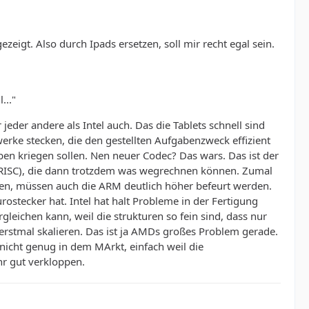
eigt. Also durch Ipads ersetzen, soll mir recht egal sein.
..."
eder andere als Intel auch. Das die Tablets schnell sind
werke stecken, die den gestellten Aufgabenzweck effizient
n kriegen sollen. Nen neuer Codec? Das wars. Das ist der
. RISC), die dann trotzdem was wegrechnen können. Zumal
egen, müssen auch die ARM deutlich höher befeurt werden.
ostecker hat. Intel hat halt Probleme in der Fertigung
ichen kann, weil die strukturen so fein sind, dass nur
erstmal skalieren. Das ist ja AMDs großes Problem gerade.
nicht genug in dem MArkt, einfach weil die
hr gut verkloppen.