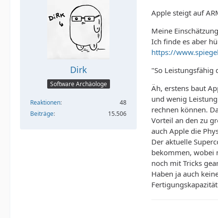
Apple steigt auf AR
Meine Einschätzung:
Ich finde es aber h
https://www.spieg
Dirk
"So Leistungsfähig 
Software Archäologe
Äh, erstens baut Ap
und wenig Leistung 
Reaktionen
48
rechnen können. Da
Beiträge
15.506
Vorteil an den zu 
auch Apple die Phys
Der aktuelle Superc
bekommen, wobei ma
noch mit Tricks gea
Haben ja auch keine
Fertigungskapazität