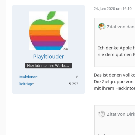
24. Juni 2020 um 16:10
Zitat von dan
Ich denke Apple h
sie dem gut nen R
Playitlouder
Hier könnte ihre Werbung stehen
Das ist denen voll
Reaktionen
6
Die Zielgruppe von H
Beiträge
5.293
mit ihrem Hackinto
Zitat von Dir