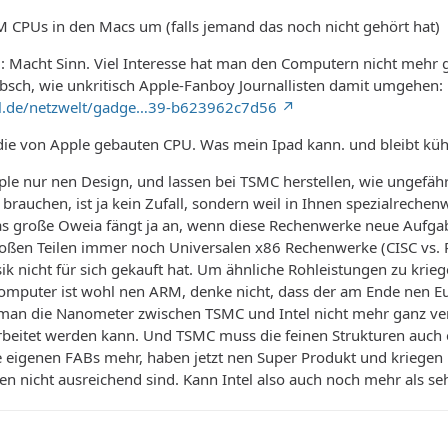
M CPUs in den Macs um (falls jemand das noch nicht gehört hat)
 Macht Sinn. Viel Interesse hat man den Computern nicht mehr gez
übsch, wie unkritisch Apple-Fanboy Journallisten damit umgehen:
el.de/netzwelt/gadge…39-b623962c7d56
die von Apple gebauten CPU. Was mein Ipad kann. und bleibt kühl
ple nur nen Design, und lassen bei TSMC herstellen, wie ungefähr j
brauchen, ist ja kein Zufall, sondern weil in Ihnen spezialrechen
s große Oweia fängt ja an, wenn diese Rechenwerke neue Aufgabe
großen Teilen immer noch Universalen x86 Rechenwerke (CISC vs
ik nicht für sich gekauft hat. Um ähnliche Rohleistungen zu kri
omputer ist wohl nen ARM, denke nicht, dass der am Ende nen Eur
n die Nanometer zwischen TSMC und Intel nicht mehr ganz vergle
rbeitet werden kann. Und TSMC muss die feinen Strukturen auch 
 eigenen FABs mehr, haben jetzt nen Super Produkt und kriegen 
en nicht ausreichend sind. Kann Intel also auch noch mehr als se