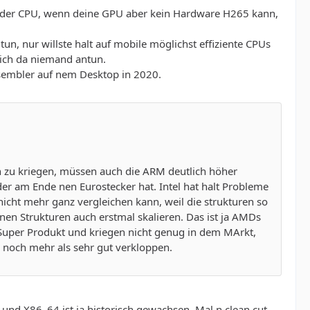
n der CPU, wenn deine GPU aber kein Hardware H265 kann,
un, nur willste halt auf mobile möglichst effiziente CPUs
ich da niemand antun.
ssembler auf nem Desktop in 2020.
en zu kriegen, müssen auch die ARM deutlich höher
er am Ende nen Eurostecker hat. Intel hat halt Probleme
ht mehr ganz vergleichen kann, weil die strukturen so
nen Strukturen auch erstmal skalieren. Das ist ja AMDs
Super Produkt und kriegen nicht genug in dem MArkt,
h noch mehr als sehr gut verkloppen.
6 und X86_64 ist ja historisch gewachsen. Mal n clean cut