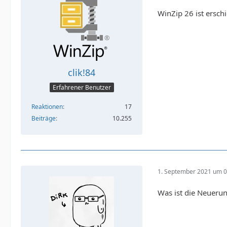
WinZip 26 ist ersch
clik!84
Erfahrener Benutzer
Reaktionen
17
Beiträge
10.255
1. September 2021 um 0
Was ist die Neueru