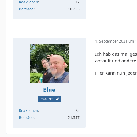
Reaktionen
17
Beiträge
10.255
1. September 2021 um 1
Ich hab das mal ges
absäuft und ander
Hier kann nun jede
Blue
PowerPC 🍆
Reaktionen
75
Beiträge
21.547