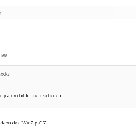
n
1:58
aecks
programm bilder zu bearbeiten
 dann das "WinZip-OS"