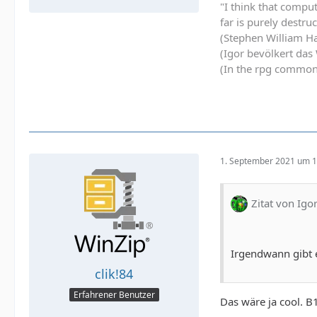
"I think that comput
far is purely destru
(Stephen William H
(Igor bevölkert da
(In the rpg commonl
1. September 2021 um 1
Zitat von Igo
Irgendwann gibt 
clik!84
Erfahrener Benutzer
Das wäre ja cool. B