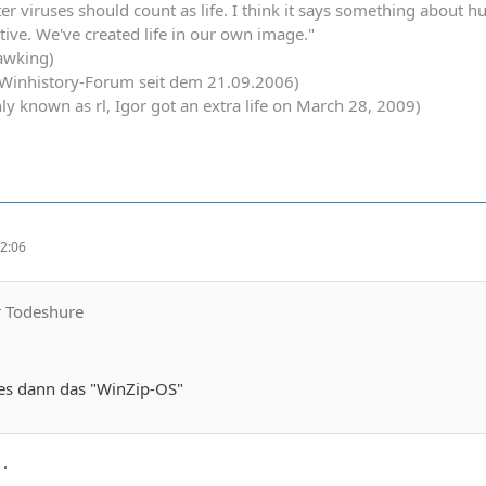
er viruses should count as life. I think it says something about 
ctive. We've created life in our own image."
awking)
s Winhistory-Forum seit dem 21.09.2006)
y known as rl, Igor got an extra life on March 28, 2009)
2:06
r Todeshure
es dann das "WinZip-OS"
1.