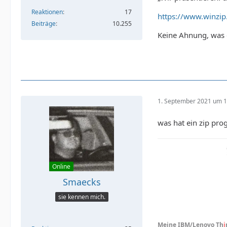
Reaktionen
17
https://www.winzip
Beiträge
10.255
Keine Ahnung, was d
1. September 2021 um 1
was hat ein zip pro
Online
Smaecks
sie kennen mich.
Meine IBM/Lenovo Th
i