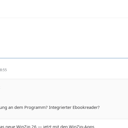
8:55
k
rung an dem Programm? Integrierter Ebookreader?
das neue WinZip 26 — jetzt mit den WinZip-Apps„