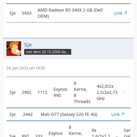
AMD Radeon R5 340X 2 GB (Dell
Sje
5433
Link
OEM)
Sje
seit dem 26.10.2006 dabei
24. Juni 2023 um 19:30
8
Sa
4x2,0/2x
Exynos
Kerne,
Ga
Sje
2902
1112
2,5/2x2,73
-
990
8
S2
GHz
Threads
4G
Sje
2442
Mali-G77 (Galaxy S20 FE 4G)
Link
8
6x
Sams
Exynos
Kerne,
Sje
897
333
1,6/2x2,2
-
Galax