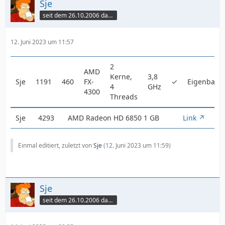
Sje
seit dem 26.10.2006 dabei
12. Juni 2023 um 11:57
2
AMD
Kerne,
3,8
Sje
1191
460
FX-
✓
Eigenbau
4
GHz
4300
Threads
Sje
4293
AMD Radeon HD 6850 1 GB
Link
Einmal editiert, zuletzt von
Sje
(
12. Juni 2023 um 11:59
)
Sje
seit dem 26.10.2006 dabei