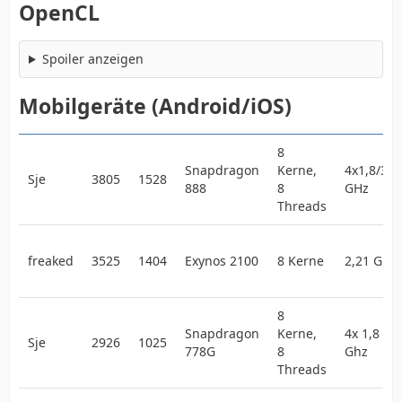
OpenCL
Spoiler anzeigen
Mobilgeräte (Android/iOS)
8
Snapdragon
Kerne,
4x1,8/3x2
Sje
3805
1528
888
8
GHz
Threads
freaked
3525
1404
Exynos 2100
8 Kerne
2,21 GHz
8
Snapdragon
Kerne,
4x 1,8 Gh
Sje
2926
1025
778G
8
Ghz
Threads