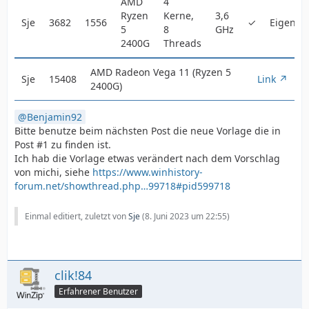
AMD
4
Ryzen
Kerne,
3,6
Sje
3682
1556
✓
Eigenba
5
8
GHz
2400G
Threads
AMD Radeon Vega 11 (Ryzen 5
Sje
15408
Link
2400G)
Benjamin92
Bitte benutze beim nächsten Post die neue Vorlage die in
Post #1 zu finden ist.
Ich hab die Vorlage etwas verändert nach dem Vorschlag
von michi, siehe
https://www.winhistory-
forum.net/showthread.php…99718#pid599718
Einmal editiert, zuletzt von
Sje
(
8. Juni 2023 um 22:55
)
clik!84
Erfahrener Benutzer