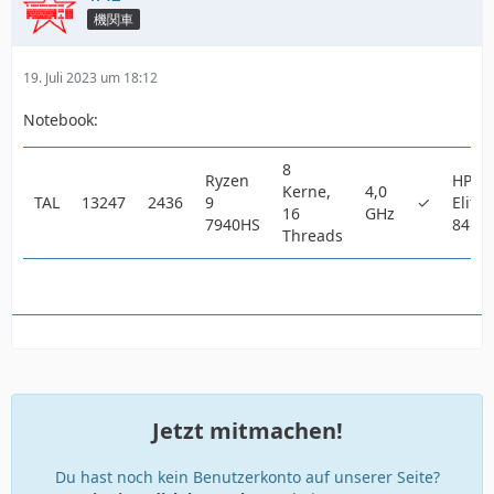
機関車
19. Juli 2023 um 18:12
Notebook:
8
Ryzen
HP
Kerne,
4,0
TAL
13247
2436
9
✓
Elite
16
GHz
7940HS
845 
Threads
Jetzt mitmachen!
Du hast noch kein Benutzerkonto auf unserer Seite?