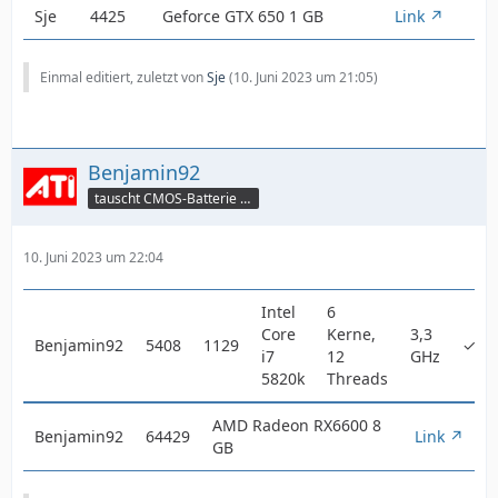
Sje
4425
Geforce GTX 650 1 GB
Link
Einmal editiert, zuletzt von
Sje
(
10. Juni 2023 um 21:05
)
Benjamin92
tauscht CMOS-Batterie per TeamViewer
10. Juni 2023 um 22:04
Intel
6
Core
Kerne,
3,3
Benjamin92
5408
1129
✓
i7
12
GHz
5820k
Threads
AMD Radeon RX6600 8
Benjamin92
64429
Link
GB