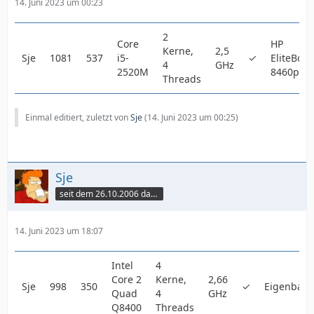
14. Juni 2023 um 00:23
2
Core
HP
Kerne,
2,5
Sje
1081
537
i5-
✓
EliteBook
4
GHz
2520M
8460p
Threads
Einmal editiert, zuletzt von
Sje
(
14. Juni 2023 um 00:25
)
Sje
seit dem 26.10.2006 dabei
14. Juni 2023 um 18:07
Intel
4
Core 2
Kerne,
2,66
Sje
998
350
✓
Eigenbau
Quad
4
GHz
Q8400
Threads