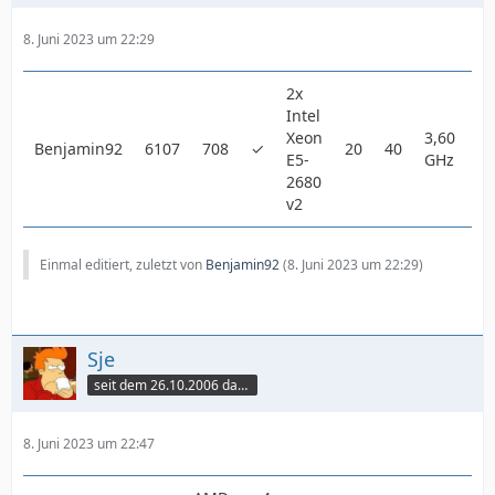
8. Juni 2023 um 22:29
2x
Intel
Xeon
3,60
Benjamin92
6107
708
✓
20
40
Li
E5-
GHz
2680
v2
Einmal editiert, zuletzt von
Benjamin92
(
8. Juni 2023 um 22:29
)
Sje
seit dem 26.10.2006 dabei
8. Juni 2023 um 22:47