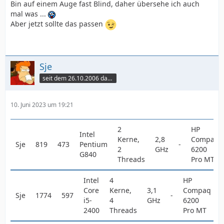
Bin auf einem Auge fast Blind, daher übersehe ich auch
mal was ...
Aber jetzt sollte das passen
Sje
seit dem 26.10.2006 dabei
10. Juni 2023 um 19:21
2
HP
Intel
Kerne,
2,8
Compaq
Sje
819
473
Pentium
-
2
GHz
6200
G840
Threads
Pro MT
Intel
4
HP
Core
Kerne,
3,1
Compaq
Sje
1774
597
-
i5-
4
GHz
6200
2400
Threads
Pro MT