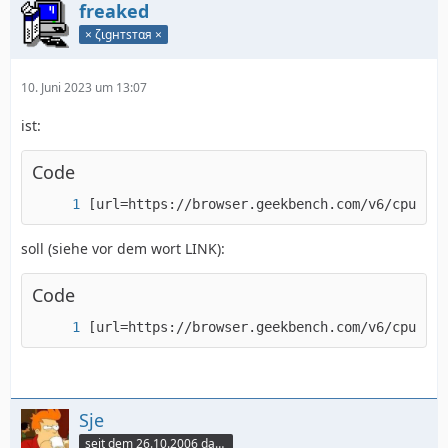
freaked
× ζιgнтѕтαя ×
10. Juni 2023 um 13:07
ist:
Code
[url=https://browser.geekbench.com/v6/cpu/---
soll (siehe vor dem wort LINK):
Code
[url=https://browser.geekbench.com/v6/cpu/---
Sje
seit dem 26.10.2006 dabei