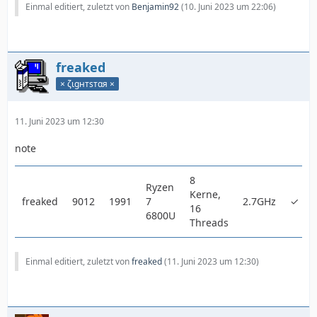
Einmal editiert, zuletzt von
Benjamin92
(
10. Juni 2023 um 22:06
)
freaked
× ζιgнтѕтαя ×
11. Juni 2023 um 12:30
note
8
Ryzen
Kerne,
freaked
9012
1991
7
2.7GHz
✓
16
6800U
Threads
Einmal editiert, zuletzt von
freaked
(
11. Juni 2023 um 12:30
)