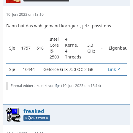
10. Juni 2023 um 13:10
Dann hat das wohl jemand korrigiert, jetzt passt das ...
Intel
4
Core
Kerne,
3,3
Sje
1757
618
-
Eigenbau
i5-
4
GHz
2500
Threads
Sje
10444
Geforce GTX 750 OC 2 GB
Link
Einmal editiert, zuletzt von
Sje
(
10. Juni 2023 um 13:14
)
freaked
× ζιgнтѕтαя ×