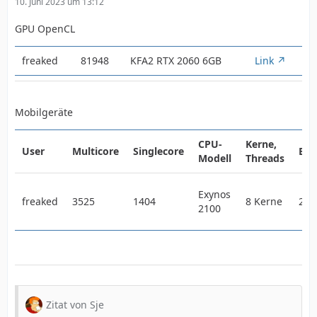
10. Juni 2023 um 13:12
GPU OpenCL
freaked
81948
KFA2 RTX 2060 6GB
Link
Mobilgeräte
CPU-
Kerne,
User
Multicore
Singlecore
Bas
Modell
Threads
Exynos
freaked
3525
1404
8 Kerne
2,2
2100
Zitat von Sje