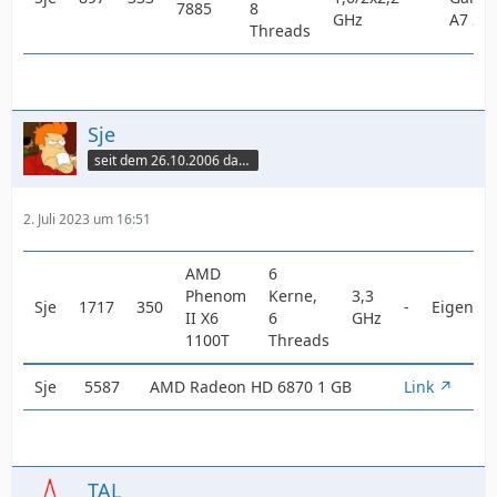
7885
8
GHz
A7 20
Threads
Sje
seit dem 26.10.2006 dabei
2. Juli 2023 um 16:51
AMD
6
Phenom
Kerne,
3,3
Sje
1717
350
-
Eigenba
II X6
6
GHz
1100T
Threads
Sje
5587
AMD Radeon HD 6870 1 GB
Link
TAL