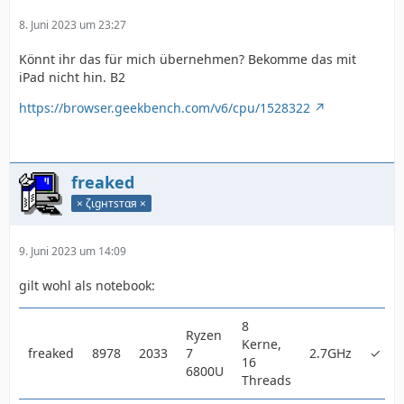
8. Juni 2023 um 23:27
Könnt ihr das für mich übernehmen? Bekomme das mit
iPad nicht hin. B2
https://browser.geekbench.com/v6/cpu/1528322
freaked
× ζιgнтѕтαя ×
9. Juni 2023 um 14:09
gilt wohl als notebook:
8
Ryzen
Kerne,
freaked
8978
2033
7
2.7GHz
✓
16
6800U
Threads