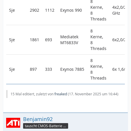
8
Kerne,
4x2,0/2x 
Sje
2902
1112
Exynos 990
8
GHz
Threads
8
Mediatek
Kerne,
Sje
1861
693
6x2,0/2x 
MT6833V
8
Threads
8
Kerne,
Sje
897
333
Exynos 7885
6x 1,6/2x
8
Threads
15 Mal editiert, zuletzt von
freaked
(
17. November 2025 um 16:44
)
Benjamin92
tauscht CMOS-Batterie per TeamViewer