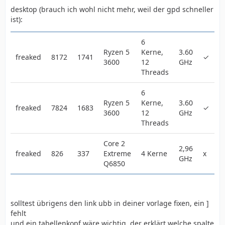
desktop (brauch ich wohl nicht mehr, weil der gpd schneller
ist):
6
Ryzen 5
Kerne,
3.60
E
freaked
8172
1741
✓
3600
12
GHz
L
Threads
6
Ryzen 5
Kerne,
3.60
E
freaked
7824
1683
✓
3600
12
GHz
W
Threads
Core 2
2,96
E
freaked
826
337
Extreme
4 Kerne
x
GHz
W
Q6850
solltest übrigens den link ubb in deiner vorlage fixen, ein ]
fehlt
und ein tabellenkopf wäre wichtig, der erklärt welche spalte