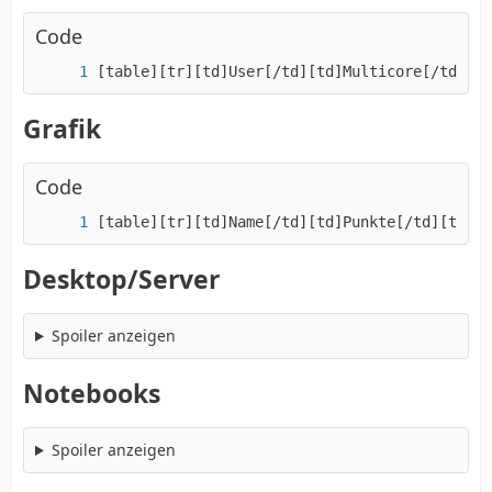
Code
[table][tr][td]User[/td][td]Multicore[/td][td
Grafik
Code
[table][tr][td]Name[/td][td]Punkte[/td][td]Gr
Desktop/Server
Spoiler anzeigen
Notebooks
Spoiler anzeigen