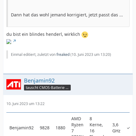
Dann hat das wohl jemand korrigiert, jetzt passt das ...
du bist ein blindes henderl, wirklich
Einmal editiert, zuletzt von
freaked
(
10. Juni 2023 um 13:20
)
Benjamin92
tauscht CMOS-Batterie per TeamViewer
10. Juni 2023 um 13:22
AMD
8
Ryzen
Kerne,
3,6
Benjamin92
9828
1880
✓
7
16
GHz