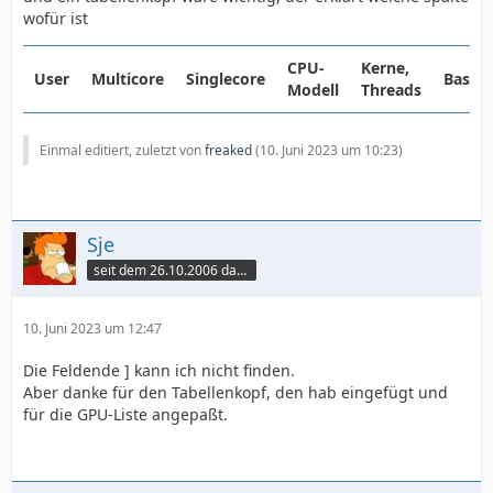
wofür ist
CPU-
Kerne,
User
Multicore
Singlecore
Basist
Modell
Threads
Einmal editiert, zuletzt von
freaked
(
10. Juni 2023 um 10:23
)
Sje
seit dem 26.10.2006 dabei
10. Juni 2023 um 12:47
Die Feldende ] kann ich nicht finden.
Aber danke für den Tabellenkopf, den hab eingefügt und
für die GPU-Liste angepaßt.