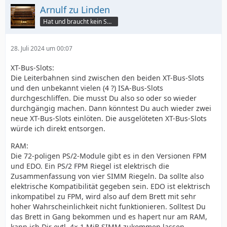
Arnulf zu Linden
Hat und braucht kein Smartphone!
28. Juli 2024 um 00:07
XT-Bus-Slots:
Die Leiterbahnen sind zwischen den beiden XT-Bus-Slots
und den unbekannt vielen (4 ?) ISA-Bus-Slots
durchgeschliffen. Die musst Du also so oder so wieder
durchgängig machen. Dann könntest Du auch wieder zwei
neue XT-Bus-Slots einlöten. Die ausgelöteten XT-Bus-Slots
würde ich direkt entsorgen.
RAM:
Die 72-poligen PS/2-Module gibt es in den Versionen FPM
und EDO. Ein PS/2 FPM Riegel ist elektrisch die
Zusammenfassung von vier SIMM Riegeln. Da sollte also
elektrische Kompatibilität gegeben sein. EDO ist elektrisch
inkompatibel zu FPM, wird also auf dem Brett mit sehr
hoher Wahrscheinlichkeit nicht funktionieren. Solltest Du
das Brett in Gang bekommen und es hapert nur am RAM,
kann ich Dir evtl. 4× 1 MiB SIMM zukommen lassen.