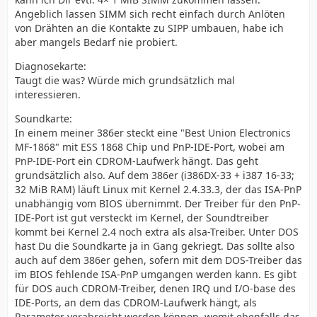
Angeblich lassen SIMM sich recht einfach durch Anlöten
von Drähten an die Kontakte zu SIPP umbauen, habe ich
aber mangels Bedarf nie probiert.
Diagnosekarte:
Taugt die was? Würde mich grundsätzlich mal
interessieren.
Soundkarte:
In einem meiner 386er steckt eine "Best Union Electronics
MF-1868" mit ESS 1868 Chip und PnP-IDE-Port, wobei am
PnP-IDE-Port ein CDROM-Laufwerk hängt. Das geht
grundsätzlich also. Auf dem 386er (i386DX-33 + i387 16-33;
32 MiB RAM) läuft Linux mit Kernel 2.4.33.3, der das ISA-PnP
unabhängig vom BIOS übernimmt. Der Treiber für den PnP-
IDE-Port ist gut versteckt im Kernel, der Soundtreiber
kommt bei Kernel 2.4 noch extra als alsa-Treiber. Unter DOS
hast Du die Soundkarte ja in Gang gekriegt. Das sollte also
auch auf dem 386er gehen, sofern mit dem DOS-Treiber das
im BIOS fehlende ISA-PnP umgangen werden kann. Es gibt
für DOS auch CDROM-Treiber, denen IRQ und I/O-base des
IDE-Ports, an dem das CDROM-Laufwerk hängt, als
Parameter verabreicht werden können, womit ebenfalls das