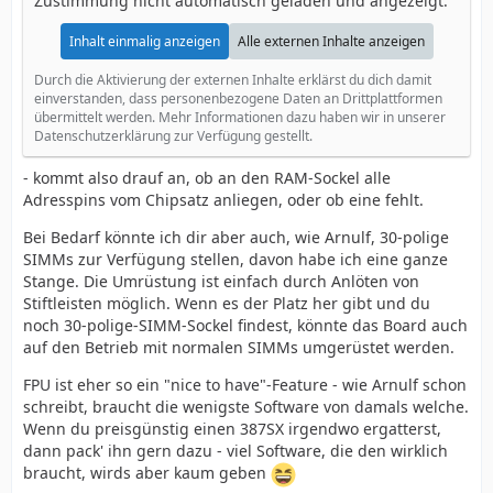
Zustimmung nicht automatisch geladen und angezeigt.
Inhalt einmalig anzeigen
Alle externen Inhalte anzeigen
Durch die Aktivierung der externen Inhalte erklärst du dich damit
einverstanden, dass personenbezogene Daten an Drittplattformen
übermittelt werden. Mehr Informationen dazu haben wir in unserer
Datenschutzerklärung zur Verfügung gestellt.
- kommt also drauf an, ob an den RAM-Sockel alle
Adresspins vom Chipsatz anliegen, oder ob eine fehlt.
Bei Bedarf könnte ich dir aber auch, wie Arnulf, 30-polige
SIMMs zur Verfügung stellen, davon habe ich eine ganze
Stange. Die Umrüstung ist einfach durch Anlöten von
Stiftleisten möglich. Wenn es der Platz her gibt und du
noch 30-polige-SIMM-Sockel findest, könnte das Board auch
auf den Betrieb mit normalen SIMMs umgerüstet werden.
FPU ist eher so ein "nice to have"-Feature - wie Arnulf schon
schreibt, braucht die wenigste Software von damals welche.
Wenn du preisgünstig einen 387SX irgendwo ergatterst,
dann pack' ihn gern dazu - viel Software, die den wirklich
braucht, wirds aber kaum geben