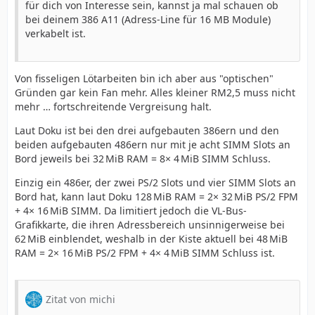
für dich von Interesse sein, kannst ja mal schauen ob
bei deinem 386 A11 (Adress-Line für 16 MB Module)
verkabelt ist.
Von fisseligen Lötarbeiten bin ich aber aus "optischen"
Gründen gar kein Fan mehr. Alles kleiner RM2,5 muss nicht
mehr … fortschreitende Vergreisung halt.
Laut Doku ist bei den drei aufgebauten 386ern und den
beiden aufgebauten 486ern nur mit je acht SIMM Slots an
Bord jeweils bei 32 MiB RAM = 8× 4 MiB SIMM Schluss.
Einzig ein 486er, der zwei PS/2 Slots und vier SIMM Slots an
Bord hat, kann laut Doku 128 MiB RAM = 2× 32 MiB PS/2 FPM
+ 4× 16 MiB SIMM. Da limitiert jedoch die VL-Bus-
Grafikkarte, die ihren Adressbereich unsinnigerweise bei
62 MiB einblendet, weshalb in der Kiste aktuell bei 48 MiB
RAM = 2× 16 MiB PS/2 FPM + 4× 4 MiB SIMM Schluss ist.
Zitat von michi