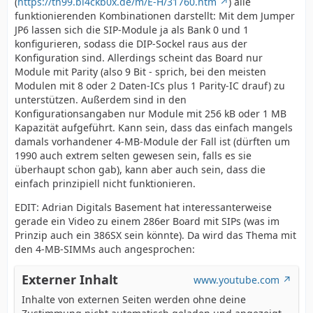
(
https://th99.bl4ckb0x.de/m/E-H/31760.htm
) alle
funktionierenden Kombinationen darstellt: Mit dem Jumper
JP6 lassen sich die SIP-Module ja als Bank 0 und 1
konfigurieren, sodass die DIP-Sockel raus aus der
Konfiguration sind. Allerdings scheint das Board nur
Module mit Parity (also 9 Bit - sprich, bei den meisten
Modulen mit 8 oder 2 Daten-ICs plus 1 Parity-IC drauf) zu
unterstützen. Außerdem sind in den
Konfigurationsangaben nur Module mit 256 kB oder 1 MB
Kapazität aufgeführt. Kann sein, dass das einfach mangels
damals vorhandener 4-MB-Module der Fall ist (dürften um
1990 auch extrem selten gewesen sein, falls es sie
überhaupt schon gab), kann aber auch sein, dass die
einfach prinzipiell nicht funktionieren.
EDIT: Adrian Digitals Basement hat interessanterweise
gerade ein Video zu einem 286er Board mit SIPs (was im
Prinzip auch ein 386SX sein könnte). Da wird das Thema mit
den 4-MB-SIMMs auch angesprochen:
Externer Inhalt
www.youtube.com
Inhalte von externen Seiten werden ohne deine