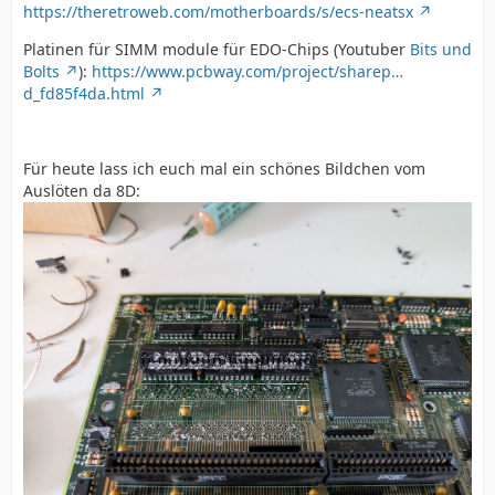
https://theretroweb.com/motherboards/s/ecs-neatsx
Platinen für SIMM module für EDO-Chips (Youtuber
Bits und
Bolts
):
https://www.pcbway.com/project/sharep…
d_fd85f4da.html
Für heute lass ich euch mal ein schönes Bildchen vom
Auslöten da 8D: