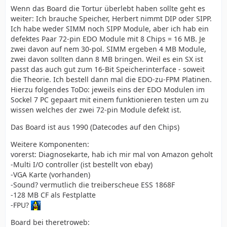
Wenn das Board die Tortur überlebt haben sollte geht es
weiter: Ich brauche Speicher, Herbert nimmt DIP oder SIPP.
Ich habe weder SIMM noch SIPP Module, aber ich hab ein
defektes Paar 72-pin EDO Module mit 8 Chips = 16 MB. Je
zwei davon auf nem 30-pol. SIMM ergeben 4 MB Module,
zwei davon sollten dann 8 MB bringen. Weil es ein SX ist
passt das auch gut zum 16-Bit Speicherinterface - soweit
die Theorie. Ich bestell dann mal die EDO-zu-FPM Platinen.
Hierzu folgendes ToDo: jeweils eins der EDO Modulen im
Sockel 7 PC gepaart mit einem funktionieren testen um zu
wissen welches der zwei 72-pin Module defekt ist.
Das Board ist aus 1990 (Datecodes auf den Chips)
Weitere Komponenten:
vorerst: Diagnosekarte, hab ich mir mal von Amazon geholt
-Multi I/O controller (ist bestellt von ebay)
-VGA Karte (vorhanden)
-Sound? vermutlich die treiberscheue ESS 1868F
-128 MB CF als Festplatte
-FPU?
Board bei theretroweb: