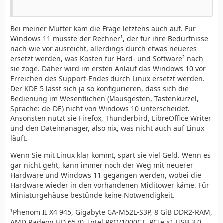
Bei meiner Mutter kam die Frage letztens auch auf. Für
Windows 11 müsste der Rechner¹, der für ihre Bedürfnisse
nach wie vor ausreicht, allerdings durch etwas neueres
ersetzt werden, was Kosten für Hard- und Software² nach
sie zöge. Daher wird im ersten Anlauf das Windows 10 vor
Erreichen des Support-Endes durch Linux ersetzt werden.
Der KDE 5 lässt sich ja so konfigurieren, dass sich die
Bedienung im Wesentlichen (Mausgesten, Tastenkürzel,
Sprache: de-DE) nicht von Windows 10 unterscheidet.
Ansonsten nutzt sie Firefox, Thunderbird, LibreOffice Writer
und den Dateimanager, also nix, was nicht auch auf Linux
läuft.
Wenn Sie mit Linux klar kommt, spart sie viel Geld. Wenn es
gar nicht geht, kann immer noch der Weg mit neuerer
Hardware und Windows 11 gegangen werden, wobei die
Hardware wieder in den vorhandenen Miditower käme. Für
Miniaturgehäuse bestünde keine Notwendigkeit.
¹Phenom II X4 945, Gigabyte GA-M52L-S3P, 8 GiB DDR2-RAM,
AMD Radeon HD 6570, Intel PRO/1000CT, PCIe x1 USB 3.0,