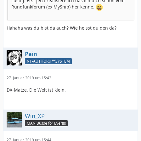
Lustig. Erst jetzt realisiere ich das ich dich schon vom
Rundfunkforum (ex MySnip) her kenne.
Hahaha was du bist da auch? Wie heisst du den da?
Pain
NT-AUTHORITY\SYSTEM
27. Januar 2019 um 15:42
DX-Matze. Die Welt ist klein.
Win_XP
MAN Busse for Ever!!!!
27. Januar 2019 um 15:44