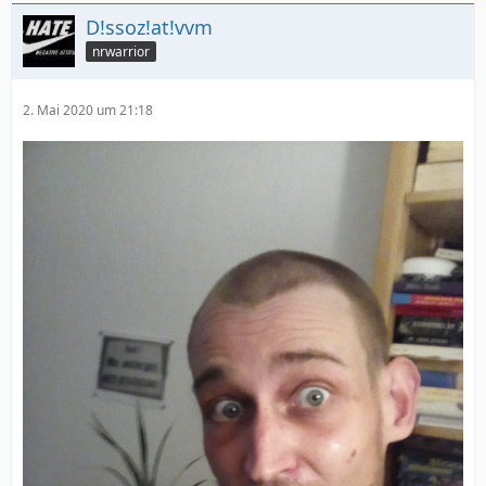
D!ssoz!at!vvm
nrwarrior
2. Mai 2020 um 21:18