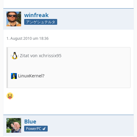
winfreak
アンゲシュテルタ
1. August 2010 um 18:36
Zitat von xchrissix95
LinuxKernel?
Blue
PowerPC 🍆