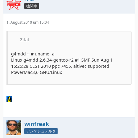
機関車
1. August 2010 um 15:04
Zitat
g4mdd ~ # uname -a
Linux g4mdd 2.6.34-gentoo-r2 #1 SMP Sun Aug 1
15:25:28 CEST 2010 ppc 7455, altivec supported
PowerMac3,6 GNU/Linux
winfreak
アンゲシュテルタ