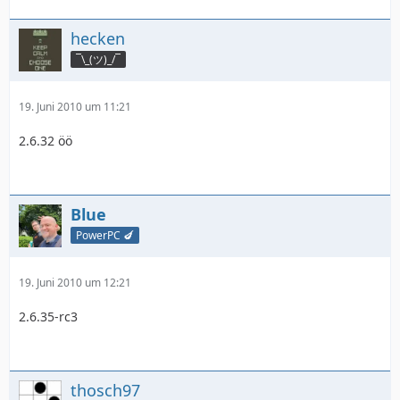
hecken
¯\_(ツ)_/¯
19. Juni 2010 um 11:21
2.6.32 öö
Blue
PowerPC 🍆
19. Juni 2010 um 12:21
2.6.35-rc3
thosch97