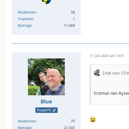
Reaktionen
58
Trophäen
1
Beiträge
11.569
17. Juli 2020 um 14:51
Zitat von CD
Erstmal nen Ryze
Blue
PowerPC 🍆
Reaktionen
75
Beiträge
21.547