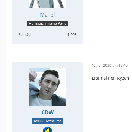
MaTel
Hambuich meine Perle
Beiträge
1.203
17. Juli 2020 um 13:40
Erstmal nen Ryzen 
CDW
schlEUDAtrauma