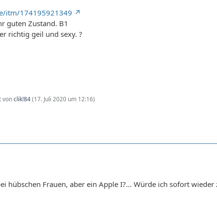
de/itm/174195921349
hr guten Zustand. B1
er richtig geil und sexy. ?
zt von
clik!84
(
17. Juli 2020 um 12:16
)
 bei hübschen Frauen, aber ein Apple I?... Würde ich sofort wied