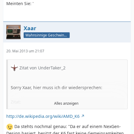
Meinten Sie: '
Xaar
Wahnsinnige Geschwindigkeit - und los!
20. Mai 2013 um 21:07
Zitat von UnderTaker_2
Sorry Xaar, hier muss ich dir wiedersprechen:
Zitat:
Alles anzeigen
"Am 16. Januar 1996 wurde NexGen von AMD
übernommen."[1]
http://de.wikipedia.org/wiki/AMD_K6
http://de.wikipedia.org/wiki/NexGen
"Ende 1995 verwarf AMD die Entwicklung des 29k" [2]
Da stehts nochmal genau: "Da er auf einem NexGen-
http://de.wikipedia.org/wiki/AMD_Am29000
Design basiert, besitzt der K6 fast keine Gemeinsamkeiten