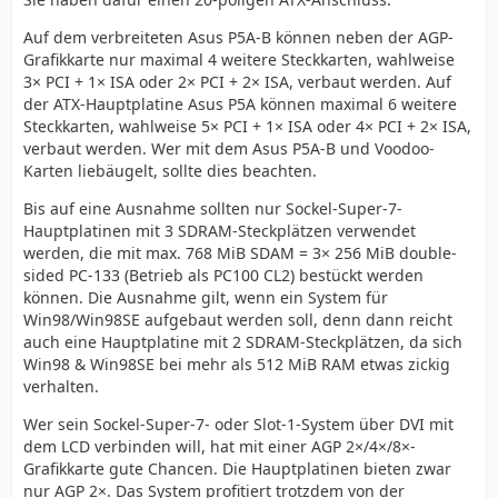
Auf dem verbreiteten Asus P5A-B können neben der AGP-
Grafikkarte nur maximal 4 weitere Steckkarten, wahlweise
3× PCI + 1× ISA oder 2× PCI + 2× ISA, verbaut werden. Auf
der ATX-Hauptplatine Asus P5A können maximal 6 weitere
Steckkarten, wahlweise 5× PCI + 1× ISA oder 4× PCI + 2× ISA,
verbaut werden. Wer mit dem Asus P5A-B und Voodoo-
Karten liebäugelt, sollte dies beachten.
Bis auf eine Ausnahme sollten nur Sockel-Super-7-
Hauptplatinen mit 3 SDRAM-Steckplätzen verwendet
werden, die mit max. 768 MiB SDAM = 3× 256 MiB double-
sided PC-133 (Betrieb als PC100 CL2) bestückt werden
können. Die Ausnahme gilt, wenn ein System für
Win98/Win98SE aufgebaut werden soll, denn dann reicht
auch eine Hauptplatine mit 2 SDRAM-Steckplätzen, da sich
Win98 & Win98SE bei mehr als 512 MiB RAM etwas zickig
verhalten.
Wer sein Sockel-Super-7- oder Slot-1-System über DVI mit
dem LCD verbinden will, hat mit einer AGP 2×/4×/8×-
Grafikkarte gute Chancen. Die Hauptplatinen bieten zwar
nur AGP 2×. Das System profitiert trotzdem von der