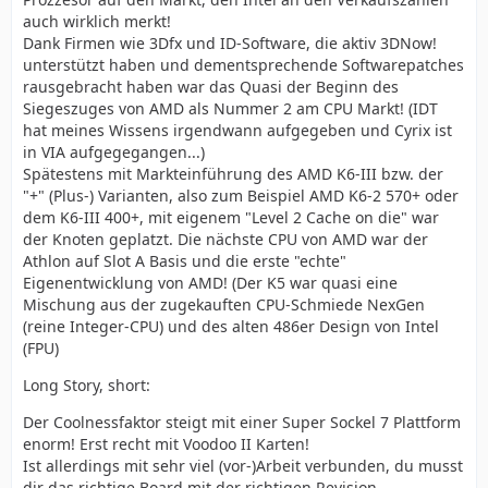
auch wirklich merkt!
Dank Firmen wie 3Dfx und ID-Software, die aktiv 3DNow!
unterstützt haben und dementsprechende Softwarepatches
rausgebracht haben war das Quasi der Beginn des
Siegeszuges von AMD als Nummer 2 am CPU Markt! (IDT
hat meines Wissens irgendwann aufgegeben und Cyrix ist
in VIA aufgegegangen...)
Spätestens mit Markteinführung des AMD K6-III bzw. der
"+" (Plus-) Varianten, also zum Beispiel AMD K6-2 570+ oder
dem K6-III 400+, mit eigenem "Level 2 Cache on die" war
der Knoten geplatzt. Die nächste CPU von AMD war der
Athlon auf Slot A Basis und die erste "echte"
Eigenentwicklung von AMD! (Der K5 war quasi eine
Mischung aus der zugekauften CPU-Schmiede NexGen
(reine Integer-CPU) und des alten 486er Design von Intel
(FPU)
Long Story, short:
Der Coolnessfaktor steigt mit einer Super Sockel 7 Plattform
enorm! Erst recht mit Voodoo II Karten!
Ist allerdings mit sehr viel (vor-)Arbeit verbunden, du musst
dir das richtige Board mit der richtigen Revision