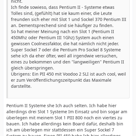
nicht.
Ich finde sowieso, dass Pentium II - Systeme etwas
Tolles sind, (gefühlt) hat sie kaum einer, die Leute
freunden sich eher mit Slot 1 und Sockel 370 Pentium III
an. Dementsprechend sind sie häufiger zu finden.
So hat meiner Meinung nach ein Slot 1 (Pentium II
450Mhz oder Pentium III 1Ghz) System auch einen
gewissen Coolnessfaktor, die hat nämlich nicht jeder.
Super Sockel 7 oder die Pentium Pro Sockel 8 Systeme
sehe ich da eher öfter, weil all irgendwie versuchen,
eines zu bekommen und den "langweiligen" Pentium II
gleich überspringen.
Übrigens: Ein PII 450 mit Voodoo 2 SLI ist auch cool, weil
er zum Veröffentlichungszeitpunkt das Maximale
darstellte.
Pentium II Systeme she Ich auch selten. Ich habe hier
allerdings drei Slot 1 Systeme Im Einsatz und bin sogar am
überlegen mit meinem Slot 1 PIII 800 noch ein viertes zu
bauen. Ich habe allerdings kein Board dafür, deshalb bin
ich am überlegen mir stattdessen ein Super Sockel 7
System zu bauen. Einen PII 450 habe Ich hier allerdings