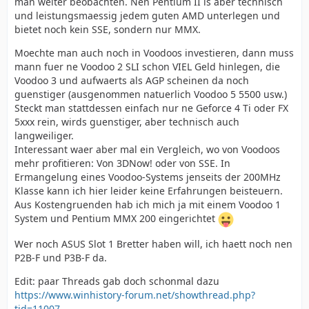
man weiter beobachten. Nen Pentium II is aber technisch
und leistungsmaessig jedem guten AMD unterlegen und
bietet noch kein SSE, sondern nur MMX.
Moechte man auch noch in Voodoos investieren, dann muss
mann fuer ne Voodoo 2 SLI schon VIEL Geld hinlegen, die
Voodoo 3 und aufwaerts als AGP scheinen da noch
guenstiger (ausgenommen natuerlich Voodoo 5 5500 usw.)
Steckt man stattdessen einfach nur ne Geforce 4 Ti oder FX
5xxx rein, wirds guenstiger, aber technisch auch
langweiliger.
Interessant waer aber mal ein Vergleich, wo von Voodoos
mehr profitieren: Von 3DNow! oder von SSE. In
Ermangelung eines Voodoo-Systems jenseits der 200MHz
Klasse kann ich hier leider keine Erfahrungen beisteuern.
Aus Kostengruenden hab ich mich ja mit einem Voodoo 1
System und Pentium MMX 200 eingerichtet
Wer noch ASUS Slot 1 Bretter haben will, ich haett noch nen
P2B-F und P3B-F da.
Edit: paar Threads gab doch schonmal dazu
https://www.winhistory-forum.net/showthread.php?
tid=11007