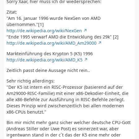
Sorry Xaar, hier muss ich dir wiedersprechen:
Zitat:
"Am 16. Januar 1996 wurde NexGen von AMD
übernommen."[1]
http://de.wikipedia.org/wiki/NexGen
"Ende 1995 verwarf AMD die Entwicklung des 29k" [2]
http://de.wikipedia.org/wiki/AMD_Am29000
Markteinführung des Krypton 5 (K5) 1996
http://de.wikipedia.org/wiki/AMD_K5
Zeitlich passt deine Aussage nicht rein..
Sehr richtig allerdings:
"Der K5 ist intern ein RISC-Prozessor (basierend auf der
Am29000-RISC-Familie) mit einer x86-Dekodier-Einheit, die
alle x86-Befehle zur Ausführung in RISC-Befehle zerlegt.
Dieses Prinzip wird zwischenzeitlich bei allen modernen
x86-CPUs benutzt."
Bin mir micht mehr ganz sicher welcher deutsche CPU-Gott
(Andreas Stiller oder Uwe Post) es seinerzeit war, aber
irgentwann stand in der c´t das der K5 eine mehr oder