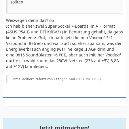
sollten.
Weswegen denn das? öö
Ich hab bisher zwei Super Sockel 7-Boards im AT-Format
(ASUS P5A-B und DFI K6BV3+) in Benutzung gehabt, da gabs
keine Probleme. Gut, ich hatte jetzt keinen Voodoo²-SLI-
Verbund in Betrieb und war auch so eher sparsam, was den
Energieverbrauch anging (war 'ne Rage II AGP drin und
eine 0815 SoundBlaster 16 PCI), aber auch mit 'ner Voodoo²
dürfte ich wohl kaum das 230W-Netzteil (23A auf +5V, 8,8A
auf +12V) lahmlegen..
Einmal editiert, zuletzt von
Xaar
(
22. Mai 2013 um 00:08
)
Jetzt mitmachen!