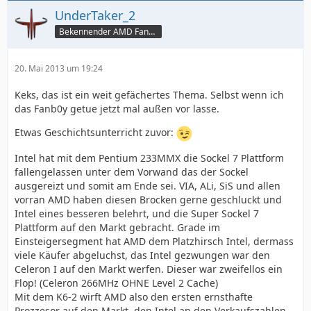
UnderTaker_2
Bekennender AMD Fanb0y
20. Mai 2013 um 19:24
Keks, das ist ein weit gefächertes Thema. Selbst wenn ich
das Fanb0y getue jetzt mal außen vor lasse.
Etwas Geschichtsunterricht zuvor:
Intel hat mit dem Pentium 233MMX die Sockel 7 Plattform
fallengelassen unter dem Vorwand das der Sockel
ausgereizt und somit am Ende sei. VIA, ALi, SiS und allen
vorran AMD haben diesen Brocken gerne geschluckt und
Intel eines besseren belehrt, und die Super Sockel 7
Plattform auf den Markt gebracht. Grade im
Einsteigersegment hat AMD dem Platzhirsch Intel, dermass
viele Käufer abgeluchst, das Intel gezwungen war den
Celeron I auf den Markt werfen. Dieser war zweifellos ein
Flop! (Celeron 266MHz OHNE Level 2 Cache)
Mit dem K6-2 wirft AMD also den ersten ernsthafte
Prozzesor auf den Markt, den Intel an den Verkaufszahlen