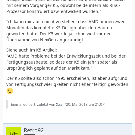
mit seinem Vorgänger K5, obwohl beide intern als RISC-
Markteinführung des Krypton 5 (K5) 1996
Prozessor konstruiert bzw. entwickelt wurden."
http://de.wikipedia.org/wiki/AMD_K5
Ich kann mir auch nicht vorstellen, dass AMD binnen zwei
Zeitlich passt deine Aussage nicht rein..
Monaten das komplette K5-Design über den Haufen
geworfen hätte. Der K5 wurde ja schon weit vor der
Übernahme von NexGen angekündigt.
Siehe auch im K5-Artikel:
"AMD hatte Probleme bei der Entwicklungszeit und bei der
Fertigungsausbeute, so dass der K5 ein Jahr später als
ursprünglich geplant auf den Markt kam."
Der K5 sollte also schon 1995 erscheinen, ist aber aufgrund
von Fertigungsschwierigkeiten nicht eher "fertig" geworden
Einmal editiert, zuletzt von
Xaar
(
20. Mai 2013 um 21:07
)
Retro92