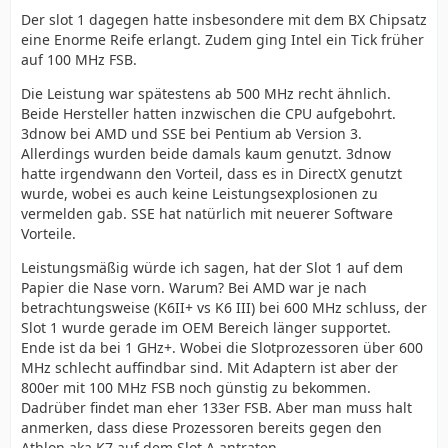
Der slot 1 dagegen hatte insbesondere mit dem BX Chipsatz
eine Enorme Reife erlangt. Zudem ging Intel ein Tick früher
auf 100 MHz FSB.
Die Leistung war spätestens ab 500 MHz recht ähnlich.
Beide Hersteller hatten inzwischen die CPU aufgebohrt.
3dnow bei AMD und SSE bei Pentium ab Version 3.
Allerdings wurden beide damals kaum genutzt. 3dnow
hatte irgendwann den Vorteil, dass es in DirectX genutzt
wurde, wobei es auch keine Leistungsexplosionen zu
vermelden gab. SSE hat natürlich mit neuerer Software
Vorteile.
Leistungsmäßig würde ich sagen, hat der Slot 1 auf dem
Papier die Nase vorn. Warum? Bei AMD war je nach
betrachtungsweise (K6II+ vs K6 III) bei 600 MHz schluss, der
Slot 1 wurde gerade im OEM Bereich länger supportet.
Ende ist da bei 1 GHz+. Wobei die Slotprozessoren über 600
MHz schlecht auffindbar sind. Mit Adaptern ist aber der
800er mit 100 MHz FSB noch günstig zu bekommen.
Dadrüber findet man eher 133er FSB. Aber man muss halt
anmerken, dass diese Prozessoren bereits gegen den
Athlon aka K7 auf dem Slot A antraten.