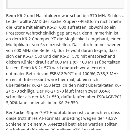
Beim K6-2 und Nachfolgern war schon bei 570 MHz Schluss.
Leider wollte AMD der Sockel-Super-7-Plattform nicht mehr
die Krone mit einem K6-2+ 600 aufsetzen, obwohl so ein
Prozessor wahrscheinlich geplant war, denn immerhin ist
ab dem K6-2 Chomper-XT die Möglichkeit eingebaut, einen
Multiplikator von 6× einzustellen. Dass doch immer wieder
von 600 MHz die Rede ist, dürfte wohl daran liegen, dass
sich der K6-2+ 550 und der K6-2+ 570 mit entsprechend
dickem Kühler drauf auf 600 MHz (6× 100 MHz) übertakten
lassen. Beim K6-2+ 570 wird dadurch vor allem ein
optimaler Betrieb von FSB/AGP/PCI mit 100/66,7/33,3 MHz
erreicht. Interessant wäre hier mal, ob ein nicht
übertakteter K6-2+ 550 letztlich den nicht übertakteten K6-
2+ 570 schlägt. Der K6-2+ 570 läuft intern zwar 3,64%
schneller als der K6-2+ 550, dafür laufen aber FSB/AGP/PCI
5,00% langsamer als beim K6-2+ 550.
Bei Sockel-Super-7-AT-Hauptplatinen ist zu beachten, dass
diese trotz ihres AT-Formats unbedingt wegen der +3,3V-
Schiene mit einem ATX-Netzteil betrieben werden sollten.
Sie haben dafür einen 20-poligen ATX-Anschluss.