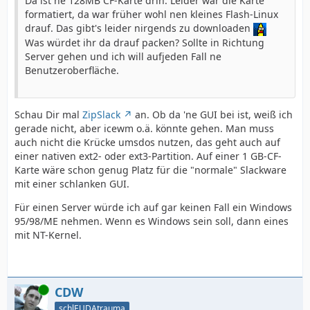
Da ist ne 128MB CF-Karte drin. Leider war die Karte
formatiert, da war früher wohl nen kleines Flash-Linux
drauf. Das gibt's leider nirgends zu downloaden
Was würdet ihr da drauf packen? Sollte in Richtung
Server gehen und ich will aufjeden Fall ne
Benutzeroberfläche.
Schau Dir mal
ZipSlack
an. Ob da 'ne GUI bei ist, weiß ich
gerade nicht, aber icewm o.ä. könnte gehen. Man muss
auch nicht die Krücke umsdos nutzen, das geht auch auf
einer nativen ext2- oder ext3-Partition. Auf einer 1 GB-CF-
Karte wäre schon genug Platz für die "normale" Slackware
mit einer schlanken GUI.
Für einen Server würde ich auf gar keinen Fall ein Windows
95/98/ME nehmen. Wenn es Windows sein soll, dann eines
mit NT-Kernel.
Online
CDW
schlEUDAtrauma