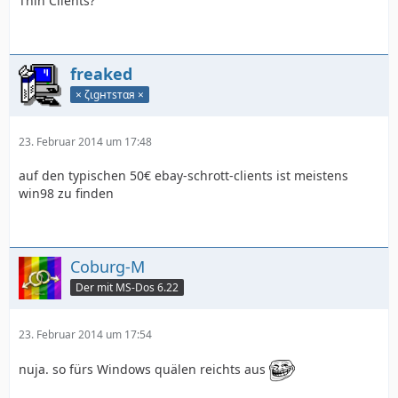
Thin Clients?
freaked
× ζιgнтѕтαя ×
23. Februar 2014 um 17:48
auf den typischen 50€ ebay-schrott-clients ist meistens
win98 zu finden
Coburg-M
Der mit MS-Dos 6.22
23. Februar 2014 um 17:54
nuja. so fürs Windows quälen reichts aus