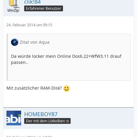
clik!84
Erfahrener Benutzer
24. Februar 2014 um 09:15
Zitat von Aqua
Da würde locker mein Online Dos6.22+WfW3.11 drauf
passen..
Mit zusätzlicher RAM-Disk?
HOMEBOY87
Der mit dem Lötkolben :o