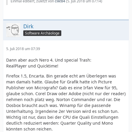
Einmal editiert, zuletzt von
clik!84
(
5. Juli 2018 um 07:14
)
Dirk
Software Archäologe
5. Juli 2018 um 07:39
Dann aber auch Nero 4. Und special Trash:
RealPlayer und Quicktime!
Firefox 1.5, Encarta. Bin gerade echt am Überlegen was
man damals hatte. Glaube für Grafik hatte ich Picture
Publisher von Micrografx? Gab es eine Irfan View für 95,
glaube schon. Corel Draw oder Adobe (nicht nur der reader)
nehmen noch platz weg. Norton Commander und rar. Die
Dosbox braucht auch was. Winamp für die passende
Unterhaltung. Irgendeine 2er Version wird es schon tun.
Wichtig ist nur, dass bei der CPU die Quali Einstellungen
deutlich reduziert werden: Quarter Quality und Mono
könnten schon reichen.