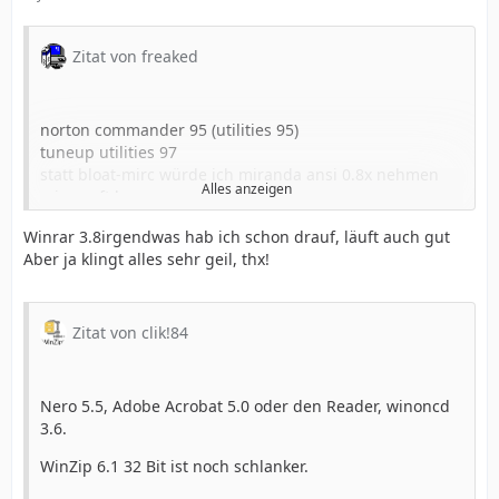
Zitat von freaked
norton commander 95 (utilities 95)
tuneup utilities 97
statt bloat-mirc würde ich miranda ansi 0.8x nehmen
Alles anzeigen
microsoft hover
acrobat reader 5.0
Winrar 3.8irgendwas hab ich schon drauf, läuft auch gut
visual basic 4.0 oder 5.0
Aber ja klingt alles sehr geil, thx!
windows entertainment pack 1-4
winzip 6.3 oder winrar 3.51
Zitat von clik!84
Nero 5.5, Adobe Acrobat 5.0 oder den Reader, winoncd
3.6.
WinZip 6.1 32 Bit ist noch schlanker.