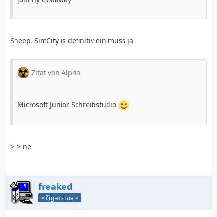
Sheep, SimCity is definitiv ein muss ja
Zitat von Alpha
Microsoft Junior Schreibstudio
>_> ne
freaked
× ζιgнтѕтαя ×