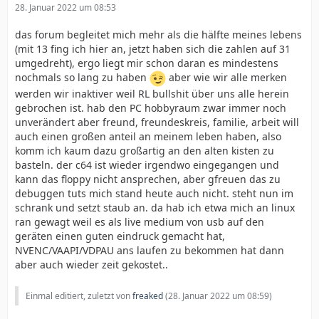
28. Januar 2022 um 08:53
das forum begleitet mich mehr als die hälfte meines lebens
(mit 13 fing ich hier an, jetzt haben sich die zahlen auf 31
umgedreht), ergo liegt mir schon daran es mindestens
nochmals so lang zu haben
aber wie wir alle merken
werden wir inaktiver weil RL bullshit über uns alle herein
gebrochen ist. hab den PC hobbyraum zwar immer noch
unverändert aber freund, freundeskreis, familie, arbeit will
auch einen großen anteil an meinem leben haben, also
komm ich kaum dazu großartig an den alten kisten zu
basteln. der c64 ist wieder irgendwo eingegangen und
kann das floppy nicht ansprechen, aber gfreuen das zu
debuggen tuts mich stand heute auch nicht. steht nun im
schrank und setzt staub an. da hab ich etwa mich an linux
ran gewagt weil es als live medium von usb auf den
geräten einen guten eindruck gemacht hat,
NVENC/VAAPI/VDPAU ans laufen zu bekommen hat dann
aber auch wieder zeit gekostet..
Einmal editiert, zuletzt von
freaked
(
28. Januar 2022 um 08:59
)