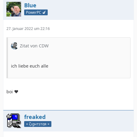
Blue
PowerPC 🍆
27. Januar 2022 um 22:16
Zitat von CDW
ich liebe euch alle
boi ❤️
freaked
× ζιgнтѕтαя ×