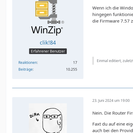
Wenn ich die Windo
hingegen funktionie
die Firmware 7.57 
clik!84
Erfahrener Benutzer
Einmal editiert, zulet
Reaktionen
17
Beiträge
10.255
23. Juni 2024 um 19:00
Nein. Die Router Fi
Faxt du auf eine ei
auch bei den Provid