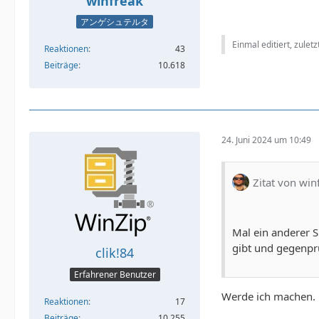
winfreak
アンゲシュテルタ
Einmal editiert, zulet
Reaktionen
43
Beiträge
10.618
24. Juni 2024 um 10:49
Zitat von win
Mal ein anderer S
gibt und gegenpr
clik!84
Erfahrener Benutzer
Werde ich machen. 
Reaktionen
17
Beiträge
10.255