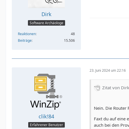
Dirk
Software Archäologe
Reaktionen
48
Beiträge
15.506
23. Juni 2024 um 22:16
Zitat von Dir
Nein. Die Router 
clik!84
Faxt du auf eine 
auch bei den Prov
Erfahrener Benutzer