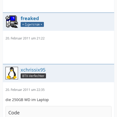
freaked
× ζιgнтѕтαя ×
20. Februar 2011 um 21:22
xchrissix95
BTX-Verfechter
20. Februar 2011 um 22:35
die 250GB WD im Laptop
Code