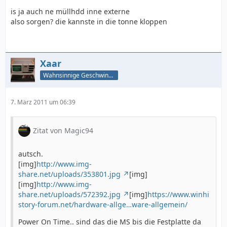
is ja auch ne müllhdd inne externe
also sorgen? die kannste in die tonne kloppen
Xaar
Wahnsinnige Geschwindigkeit - und los!
7. März 2011 um 06:39
Zitat von Magic94
autsch.
[img]
http://www.img-
share.net/uploads/353801.jpg
[img]
[img]
http://www.img-
share.net/uploads/572392.jpg
[img]
https://www.winhi
story-forum.net/hardware-allge…ware-allgemein/
Power On Time.. sind das die MS bis die Festplatte da