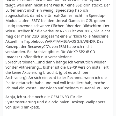
taugt, weil man nicht sieht was für eine SSD drin steckt. Der
Lüfter nervt mich ein wenig. Speedstep hab ich
abgeschaltet, damit die Unreal-Games nicht im Speedup-
Modus laufen. S3TC bei den Unreal-Games in OGL geben
lustig tanzende schwarze Flächen über den Bildschirm. Der
WinXP Treiber für die verbaute R7500 ist von 2007, vielleicht
mag der mehr D3D. Insgesamt eine wirklich tolle Maschine.
Aktuell im Trippleboot WARP4/AMIGA-OS 3.9/WINXP. Das
Konzept der RecoveryCD's von IBM habe ich nicht
verstanden. Bei Archive gibt es für WinXP SP2 6! CD-
Images? Hoffentlich nur verschiedene
Sprachversionen...und dann hänge ich vermutlich wieder
vor der Aktivierung... bisher ist die US-XP Version installiert,
die keine Aktivierung braucht. (gibt es auch bei
Archive.org). An sich ein echt toller Rechner...wenn ich die
Platte getauscht habe und mal voll installiert hab, mache
ich mal ein Vorstellungsvideo auf meinem YT-Kanal. VG Doc
Achja, ich suche noch die OEM-INFO für die
Systemsteuerung und die originalen Desktop-Wallpapers
von IBM (Thinkpad).