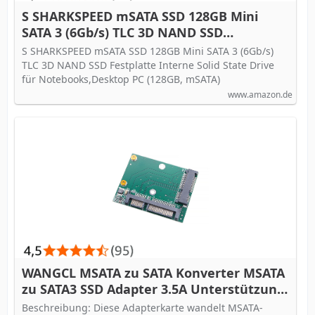
S SHARKSPEED mSATA SSD 128GB Mini
SATA 3 (6Gb/s) TLC 3D NAND SSD
Festplatte Interne Solid State Drive für
S SHARKSPEED mSATA SSD 128GB Mini SATA 3 (6Gb/s)
Notebooks,Desktop PC (128GB, mSATA)
TLC 3D NAND SSD Festplatte Interne Solid State Drive
für Notebooks,Desktop PC (128GB, mSATA)
www.amazon.de
WANGCL MSATA zu SATA Konverter MSATA
zu SATA3 SSD Adapter 3.5A Unterstützung
für High Power SSD Karten
Beschreibung: Diese Adapterkarte wandelt MSATA-