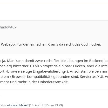
shadowtux
e Webapp. Für den einfachen Krams da reicht das doch locker.
: ja. Man kann damit zwar recht flexible Lösungen im Backend ba
noch arg hinterher. HTML5 stopft da ein paar Lücken, aber die int
ort »browserseitige Eingabevalidierung«). Ansonsten bleiben nur 
oblem »Browser-Kompatibilität« gebunden sind. Serviertes XUL wa
 mehr und mehr in der Unbedeutsamkeit.
–
zt von
s4ndwichMakeR
(
14. April 2015 um 13:29
)