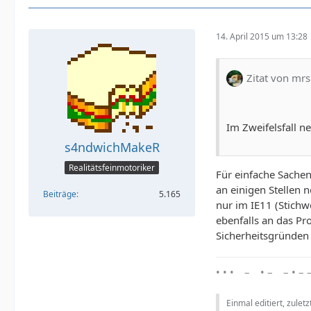
14. April 2015 um 13:28
Zitat von mr
Im Zweifelsfall n
s4ndwichMakeR
Realitätsfeinmotoriker
Für einfache Sachen
an einigen Stellen 
Beiträge
5.165
nur im IE11 (Stichw
ebenfalls an das Pr
Sicherheitsgründen
• • • – • – – • – 
Einmal editiert, zulet