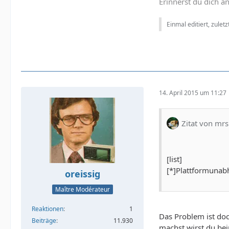
Erinnerst du dich a
Einmal editiert, zulet
14. April 2015 um 11:27
Zitat von mr
[list]
[*]Plattformunab
oreissig
Maître Modérateur
Reaktionen
1
Das Problem ist do
Beiträge
11.930
machst wirst du bei