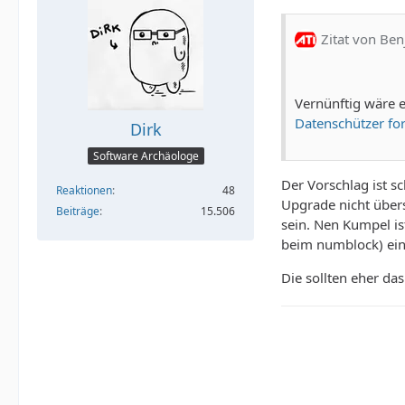
Zitat von Be
Vernünftig wäre e
Datenschützer fo
Dirk
Software Archäologe
Der Vorschlag ist s
Reaktionen
48
Upgrade nicht überst
Beiträge
15.506
sein. Nen Kumpel is
beim numblock) eins
Die sollten eher das