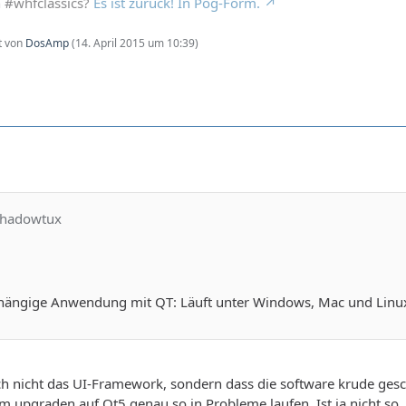
n #whfclassics?
Es ist zurück! In Pog-Form.
zt von
DosAmp
(
14. April 2015 um 10:39
)
shadowtux
hängige Anwendung mit QT: Läuft unter Windows, Mac und Linux. 
ch nicht das UI-Framework, sondern dass die software krude gesc
m upgraden auf Qt5 genau so in Probleme laufen. Ist ja nicht so,