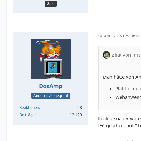
Gast
14. April 2015 um 10:39
Zitat von mr
Man hätte von An
DosAmp
Plattformun
Anderes Zeigegerät
Webanwendun
Reaktionen
28
Beiträge
12.129
Realitätsnäher wär
IE6 gescheit läuft"