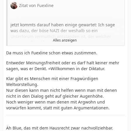
Zitat von Fuexline
jetzt kommts darauf haben einige gewartet: Ich sage
was dazu, der böse NAZI der weshalb so ein
Unterforum vermutlich entstanden ist, der welcher
Alles anzeigen
Usern ein Zitat "Dorn im Auge ist"
Da muss ich Fuexline schon etwas zustimmen.
und los geht es:
Entweder Meinungsfreiheit oder es darf halt keiner mehr
sagen, was er Denkt. =Willkommen in der Diktatur.
Da haben wir einfach mal die "unvoreingenommenste"
am meisten links wandernde Person des Forums zum
Klar gibt es Menschen mit einer Fragwürdigen
Mod gemacht - weil wir glauben das so Unabhängigkeit
Weltvorstellung.
entsteht.
Nur diesen kann man nicht helfen wenn man mit denen
nicht in den Dialog geht auf gleicher Augenhöhe.
Noch weniger wenn man denen mit Argwohn und
Wie definiert man Meinungsfreiheit - in den USA wäre
vorwürfen kommt, statt mit guten Argumentationen.
das alles sagen zu dürfen ohne Repressalien
befürchten zu müssen - bei uns bedeutet das die
richtige Meinung sagen zu dürfen da man ansonsten
mit Bann etc rechnen muss. - alles hierher zu schieben
Äh Blue, das mit dem Hausrecht zwar nachvollziehbar.