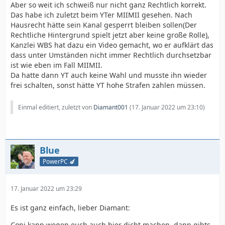
ändert doch die Grundlage nicht - wenn ihr denkt nun
Aber so weit ich schweiß nur nicht ganz Rechtlich korrekt.
weniger Arbeit zu haben weils jetzt ein Unterforum gibt
Aber gut Vorschlag wäre: das Forum dicht machen, alles
Das habe ich zuletzt beim YTer MIIMII gesehen. Nach
- ist das bloß ein Trugschluss. - technisch ist hier schon
auf Telegramm verschieben - wirklich viel geht hier eh
Hausrecht hätte sein Kanal gesperrt bleiben sollen(Der
lange nix mehr. Aktuell gibts doch bloß noch 2-3 User
nicht. und wenn wir jetzt noch mehr einschränken,
Rechtliche Hintergrund spielt jetzt aber keine große Rolle),
die ihre 486er zeigen. Der Rest redet über das Wetter.
dann sitzen da 7 User die Gruppenkuscheln machen,
Kanzlei WBS hat dazu ein Video gemacht, wo er aufklärt das
der Rest ist dann halt inaktiv, und das sehen dann auch
dass unter Umständen nicht immer Rechtlich durchsetzbar
eben Gäste und neue Member. - wozu also Geld und
ist wie eben im Fall MIIMII.
Kraft hier reinstecken wenn es sich eh nicht mehr
Da hatte dann YT auch keine Wahl und musste ihn wieder
Ich bin trotzdem gespannt wie sich das alles hier
lohnt?
frei schalten, sonst hätte YT hohe Strafen zahlen müssen.
weiterentwickeln wird.
Einmal editiert, zuletzt von
Diamant001
(
17. Januar 2022 um 23:10
)
Blue
PowerPC 🍆
17. Januar 2022 um 23:29
Es ist ganz einfach, lieber Diamant:
Coni kann wegen euch auch hier dicht machen, dann gibts