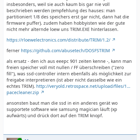
insbesonders, weil sie auch kaum bis gar nie voll
beschrieben werden (empfehlung des hauses: man
partitioniert 1/8 des speichers erst gar nicht, dann hat die
firmware puffer). zudem haben hobbyisten wie der gute
nicht mehr alternde loew uns TRIM.EXE hinterlassen.
https://rloewelectronics.com/distribute/TRIM/1.2/
ferner
https://github.com/abusetech/DOSFSTRIM
als ersatz - den ich aus eeepc 901 zeiten kenne -, kann man
freien speicher voll mit nullen / FF überschreiben ("zero
fill"), was ssd-controller intern ebenfalls als möglichkeit zur
freigabe interpretieren (ist aber nicht dasselbe wie ein
echtes TRIM).
http://veryold.retrospace.net/upload/files/1…
pacecleaner.zip
ansonsten baut man die ssd in ein anderes gerät wo
supportete software wie samsung magician läuft (xp
aufwärts) und drück dort auf den TRIM knopf.