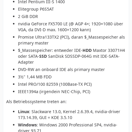
Intel Pentium III-S 1400
Elitegroup P6S5AT
2 GiB DDR
nvidia GeForce FX5700 LE (@ AGP 4×; 1920×1080 über
VGA, da DVI-D max. 1600×1200 kann)
Promise Ultra133TX2 (PCI), daran $_Massespeicher als
primary master
$_Massespeicher: entweder IDE-
HDD
Maxtor 33071H4
oder SATA-
SSD
SanDisk SDSSDP-064G mit IDE-SATA-
Adapter
DVD-RW an onboard IDE als primary master
3½" 1,44 MB FDD
Intel PRO/100 82559 (100Base-TX PCI)
IEEE1394a (irgendein NEC-Chip, PCI)
Als Betriebssysteme treten an:
Linux
: Slackware 13.0, Kernel 2.6.39.4, nvidia-driver
173.14.39, GUI = KDE 3.5.10
Windows
: Windows 2000 Professional SP4, nvidia-
driver 93.71